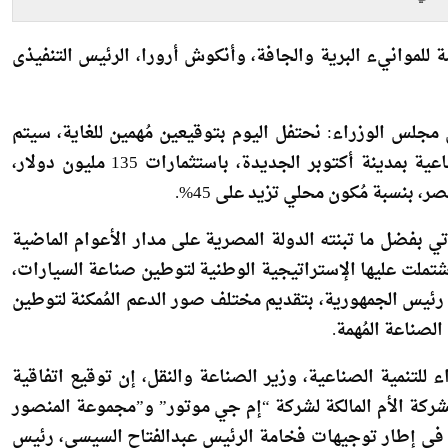
شرب والصرف
النقل الذكي بالمدن
صحي
الجديدة
 للموانيء البرية والجافة، وأنكوش أرورا، الرئيس التنفيذى
لس الوزراء: نحتفل اليوم بتوقيعين مُهمين للغاية، سيتم
بمقتضاهما إنشاء مصنع جديد للسيارات في المنطقة الصناعية بمدينة أكتوبر الجديدة، باستثمارات 135 مليون دولار،
بنسبة مُكون محلي تزيد على 45%.
 بفضل ما تبنته الدولة المصرية على مدار الأعوام الماضية
ملت عليها الإستراتيجية الوطنية لتوطين صناعة السيارات،
ئيس الجمهورية، بتقديم مختلف صور الدعم المُمكنة لتوطين
لصناعة المُهمة.
للتنمية الصناعية، وزير الصناعة والنقل، إن توقيع اتفاقية
كة الأم المالكة لشركة “إم جي موتور” و”مجموعة المنصور