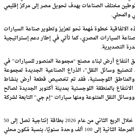
في إطار توجيهات فخامة الرئيس عبدالفتاح السيسي، رئيس
توطين مختلف الصناعات بهدف تحويل مصر إلى مركز إقليمي
 والمحلي.
ه الاتفاقية خطوة مُهمة نحو تعزيز وتطوير صناعة السيارات
ناعة السيارات المصري، كما تأتي في إطار دعم إستراتيجية
درة التصديرية.
 حق انتفاع أرض لبناء مصنع “مجموعة المنصور للسيارات” في
 لتصنيع وسائل النقل”، الذراع الصناعية الجديدة لمجموعة
جافة والمناطق اللوجستية، فقد تم تخصيص قطعة أرض بنشاط
متر مربع بنظام حق الانتفاع بالمنطقة اللوجستية بمدينة أكتوبر الجديدة لصالح
وسائل النقل المتنوعة ومنها سيارات “إم جي” التابعة لشركة
وأوضح أن مجموعة المنصور للسيارات تُخطط لبدء الإنتاج خلال الربع الثاني من عام 2026 بطاقة إنتاجية تصل إلى 50