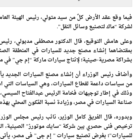
الساحل الشمالي
ال
الغربي
ال
فيما وقع عقد الأرض كلٌ من سيد متولي، رئيس الهيئة العامة
لشركة “ماك لتصنيع وسائل النقل”.
وعلى هامش التوقيع، قال الدكتور مصطفى مدبولي، رئيس مج
بشراكة مصرية-صينية؛ لإنتاج سيارات ماركة “إم جي” في مصر، 
وأضاف رئيس الوزراء أن إنشاء مصنع السيارات الجديد يأتي
من سياسات داعمة لقطاع السيارات، وهي السياسات التي اشت
وذلك في إطار توجيهات فخامة الرئيس عبدالفتاح السيسي، ر
صناعة السيارات في مصر، وزيادة نسبة المُكون المحلي بهذه ا
وبدوره، قال الفريق كامل الوزير، نائب رئيس مجلس الوزراء 
ترخيص فنى حصري بين شركة “سايك موتورز” الصينية، الشر