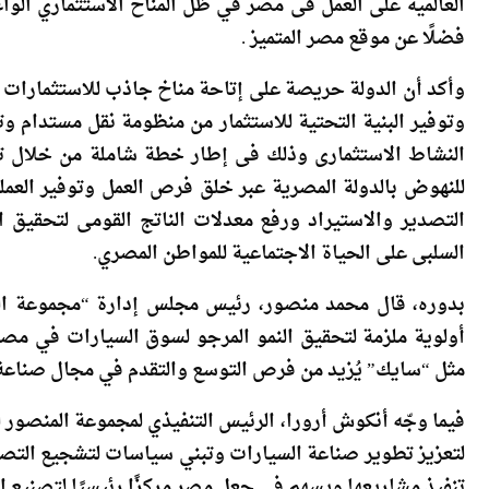
لتوفير فرص عمل مستدامة، ووضع مصر على خريطة التنا
العالمية على العمل فى مصر في ظل المناخ الاستثماري الواعد
فضلًا عن موقع مصر المتميز .
وأكد أن الدولة حريصة على إتاحة مناخ جاذب للاستثمارات ي
وتوفير البنية التحتية للاستثمار من منظومة نقل مستدام و
النشاط الاستثمارى وذلك فى إطار خطة شاملة من خلال تك
للنهوض بالدولة المصرية عبر خلق فرص العمل وتوفير العمل
التصدير والاستيراد ورفع معدلات الناتج القومى لتحقيق الا
السلبى على الحياة الاجتماعية للمواطن المصري.
بدوره، قال محمد منصور، رئيس مجلس إدارة “مجموعة الم
أولوية ملزمة لتحقيق النمو المرجو لسوق السيارات في مصر،
مثل “سايك” يُزيد من فرص التوسع والتقدم في مجال صناعة
فيما وجّه أنكوش أرورا، الرئيس التنفيذي لمجموعة المنصور