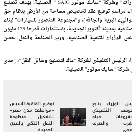
مة بالعاصمة الإدارية الجديدة، مراسم التوقيع على كلٍ من
اتفاقية ترخيص فني حصري بين “مجموعة المنصور للسيارات” وشركة “سايك موتور SAIC ” الصينية؛ بهدف تصنيع
ا شهد رئيس الوزراء مراسم توقيع عقد تخصيص مساحة من الأرض بنظام حق
للموانيء البرية والجافة)، و”مجموعة المنصور للسيارات” لبناء
مصنع جديد لتصنيع سيارات ماركة “إم جي” في المنطقة الصناعية بمدينة أكتوبر الجديدة، باستثمارات قدرها 135 مليون
س الوزراء للتنمية الصناعية، وزير الصناعة والنقل، حسن
 الرئيس التنفيذى لشركة “ماك لتصنيع وسائل النقل”، إحدى
 شركة “سايك موتور” الصينية.
يس الوزراء يتابع
توقيع اتفاقية تأسيس
موقف التنفيذي
«مواصلات مدن مصر»
شروعات مياه
لتشغيل منظومة