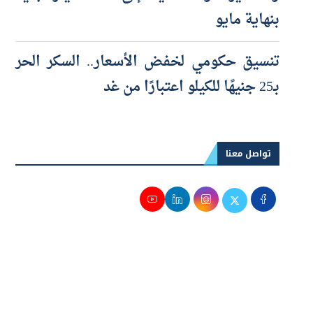
والصغيرة والمتناهية إلى 100 مليار جنيه
بنهاية مايو
تنسيق حكومي لخفض الأسعار.. السكر الحر
بـ25 جنيهًا للكيلو اعتبارًا من غد
تواصل معنا