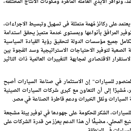
فسية العالمية فى جميع المجالات، وحرص معظم الشركات
، وتوافر الأيدي العاملة الماهرة ومكونات الانتاج المختلفة،
عتمد على ركائز مُهمة متمثلة فى تسهيل وتبسيط الاجراءات،
توفير المرافق بأنواعها وبمستوى خدمة متميز يحقق استدامة
امل جميع مؤسسات الدولة لتحقيق رؤية القيادة السياسية
ة الصعبة لتوفير الاحتياجات الاستراتيجية وسد الفجوة بين
ستقرار الاقتصادى لمجابهة التغييرات العالمية ذات التاثير
نصور للسيارات” إن الاستثمار في صناعة السيارات أصبح
 مُشيرًا إلى أن التعاون مع كبرى شركات السيارات الصينية
 السيارات ونقل الخبرات ودعم قاطرة الصناعة في مصر.
 للسيارات، الشكر للحكومة على جهودها في توفير بيئة مشجعة