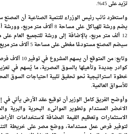
تزيد على 45%.
واستطرد نائب رئيس الوزراء للتنمية الصناعية أن المصنع س
يضم ورشة للهياكل على مساحة 8 آل
سيضم المصنع مستودعًا مغطى على مساحة 5 آلاف متر مربع.
وتابع: من المتوق
كوادر جديدة وتأهيلها بالسوق المصرية، ما يُسهم في تعزيز
خطوة استراتيجية نحو تحقيق تلبية احتياجات السوق المحل
للأسواق العالمية.
وأوضح الفريق كامل الوزير أن توقيع عقد الأرض يأتي في 
الاخضر المستدام وتطوير الموانىء البحرية والبرية وا
الاستثمارات وتعظيم القيمة المضافة لاستخدامات الأراضى 