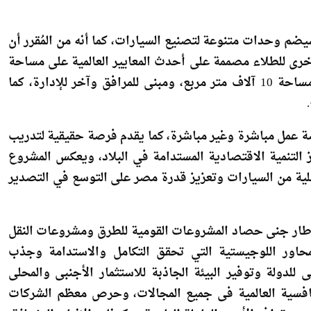
ألف وحدة بالمرحلة الأولى، على أن يتم مضاعفة الإنتاج في المرحلة الثانية إلى 100 ألف وحدة سنويًا، بنسبة مُكون محلي
يضم وحدات متنوعة لتصنيع السيارات، كما أنه من المُقرر أن
اف متر مربع، وورشة أخرى للطلاء مصممة على أحدث المعايير العالمية على مساحة
12 ألف متر مربع، بالإضافة إلى ورشة للتجميع العام على مساحة 10 آلاف متر مربع، ومبنى للمرافق وآخر للإدارة، كما
ع أن يسهم المشروع في توفير 10 آلاف فرصة عمل مباشرة وغير مباشرة، كما يقدم فرصة حقيقية لتدريب
 التنمية الاقتصادية المستدامة في البلاد، ويعكس المشروع
ية من السيارات وتعزيز قدرة مصر على التوسع في التصدير
إطار جنى حصاد المشروعات القومية للطرق ومشروعات النقل
لمحاور اللوجيستية التي تحقق التكامل والاستدامة وجذب
للدولة وتوفير البيئة الجاذبة للاستثمار الأجنبى والمحلى