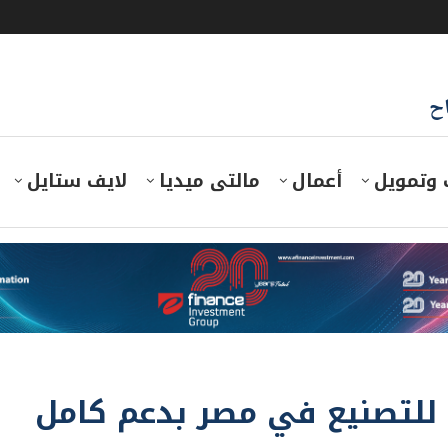
اح
 وتمويل
أعمال
مالتى ميديا
لايف ستايل
 للتصنيع في مصر بدعم كامل