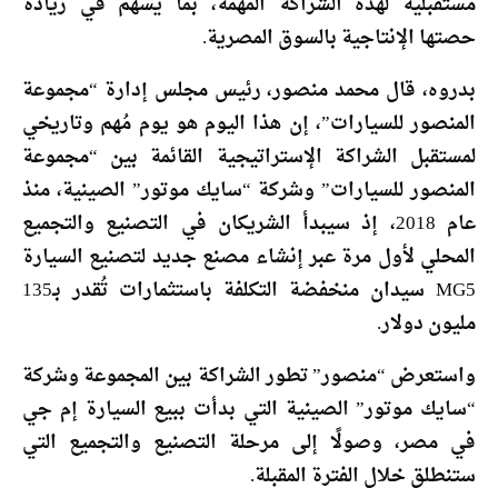
مُستقبلية لهذه الشراكة المُهمة، بما يُسهم في زيادة
حصتها الإنتاجية بالسوق المصرية.
بدروه، قال محمد منصور، رئيس مجلس إدارة “مجموعة
المنصور للسيارات”، إن هذا اليوم هو يوم مُهم وتاريخي
لمستقبل الشراكة الإستراتيجية القائمة بين “مجموعة
المنصور للسيارات” وشركة “سايك موتور” الصينية، منذ
عام 2018، إذ سيبدأ الشريكان في التصنيع والتجميع
المحلي لأول مرة عبر إنشاء مصنع جديد لتصنيع السيارة
MG5 سيدان منخفضة التكلفة باستثمارات تُقدر بـ135
مليون دولار.
واستعرض “منصور” تطور الشراكة بين المجموعة وشركة
“سايك موتور” الصينية التي بدأت ببيع السيارة إم جي
في مصر، وصولًا إلى مرحلة التصنيع والتجميع التي
ستنطلق خلال الفترة المقبلة.