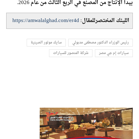
يبدأ الإنتاج من المصنع في الربع الثالث من عام 2026.
اللينك المختصرللمقال:
https://amwalalghad.com/er4d
رئيس الوزراء الدكتور مصطفى مدبولي
سايك موتور الصينية
سيارات إم جي مصر
شركة المنصور للسيارات