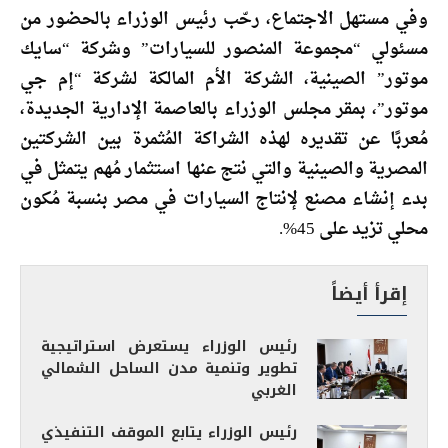
وفي مستهل الاجتماع، رحّب رئيس الوزراء بالحضور من
مسئولي “مجموعة المنصور للسيارات” وشركة “سايك
موتور” الصينية، الشركة الأم المالكة لشركة “إم جي
موتور”، بمقر مجلس الوزراء بالعاصمة الإدارية الجديدة،
مُعربًا عن تقديره لهذه الشراكة المُثمرة بين الشركتين
المصرية والصينية والتي نتج عنها استثمار مُهم يتمثل في
بدء إنشاء مصنع لإنتاج السيارات في مصر بنسبة مُكون
محلي تزيد على 45%.
إقرأ أيضاً
رئيس الوزراء يستعرض استراتيجية
تطوير وتنمية مدن الساحل الشمالي
الغربي
رئيس الوزراء يتابع الموقف التنفيذي