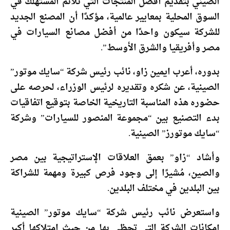
الصيني بتقديم أفضل المنتجات التي تُلائم المستهلك في
السوق المحلية بمعايير عالمية، مؤكدًا أن المصنع الجديد
للشركة سيكون واحدًا من أفضل مصانع السيارات في
مصر وأفريقيا والشرق الأوسط”.
بدوره، أعرب ايمين زاو، نائب رئيس شركة “سايك موتور”
الصينية، عن شكره وتقديره لرئيس الوزراء، لحرصه على
حضوره هذه المناسبة التاريخية الخاصة بتوقيع اتفاقيات
بدء التصنيع بين “مجموعة المنصور للسيارات” وشركة
“سايك موتورز” الصينية.
وأشاد “زاو” بعمق العلاقات الإستراتيجية بين مصر
والصين، مُشيرًا إلى وجود فرص كبيرة ومهمة للشراكة
بين البلدين في مختلف البلدين.
واستعرض نائب رئيس شركة “سايك موتور” الصينية
إمكانات الشركة التي تحظى بها من حيث امتلاكها أكبر