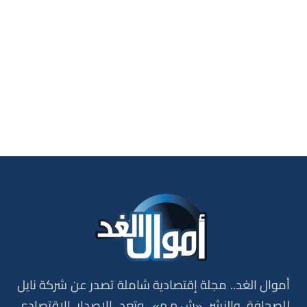
أموال الغد.. مجلة إقتصادية شاملة تصدر عن شركة نايل
للصحافة والنشر «ش.م.م»، وتعد الاصدار الاقتصادي