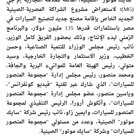
“سايك موتور” الصينية، المالكة للعلامة التجارية إم جي
(MG)؛ لاستعراض مشروع الشراكة المصرية-الصينية
الجديد الخاص بإقامة مصنع جديد لتصنيع السيارات في
مصر باستثمارات قدرها 135 مليون دولار، والبرنامج
الزمني لبدء الإنتاج، وذلك بحضور الفريق كامل الوزير،
نائب رئيس مجلس الوزراء للتنمية الصناعية، وحسن
الخطيب، وزير الاستثمار والتجارة الخارجية، وسيد
متولي، رئيس الهيئة العامة للموانيء البرية والجافة،
ومحمد منصور، رئيس مجلس إدارة “مجموعة المنصور
للسيارات”، الذي شارك عبر تقنية “فيديو كونفرانس”،
وياسين منصور، عضو مجلس إدارة “مجموعة المنصور
للسيارات”، وأنكوش أرورا، الرئيس التنفيذي لمجموعة
المنصور للسيارات، وايمين زاو، نائب رئيس شركة “سايك
موتور” الصينية، وعدد من مسئولي “مجموعة المنصور
للسيارات” وشركة “سايك موتور” الصينية.