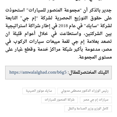
جدير بالذكر أن “مجموعة المنصور للسيارات” استحوذت
على حقوق التوزيع الحصرية لشركة “إم جي” التابعة
لشركة “سايك” في عام 2018 في إطار شراكة استراتيجية
بين الشركتين، واستطاعت في خلال أعوام قليلة ان
تصعد بعلامة إم جي لقمة مبيعات سيارات الركوب في
مصر، مدعومة بأكبر شبكة مراكز خدمة وقطع غيار على
مستوى المجموعة.
اللينك المختصرللمقال:
https://amwalalghad.com/b6g5
رئيس الوزراء الدكتور مصطفى مدبولي
سايك موتور الصينية
سيارات إم جي مصر
شركة المنصور للسيارات
كامل الوزير وزير الصناعة والنقل