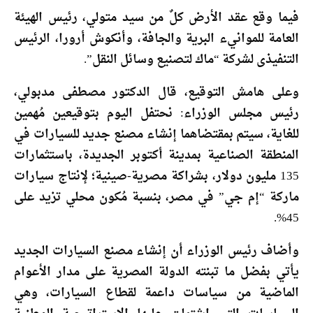
فيما وقع عقد الأرض كلٌ من سيد متولي، رئيس الهيئة
العامة للموانيء البرية والجافة، وأنكوش أرورا، الرئيس
التنفيذى لشركة “ماك لتصنيع وسائل النقل”.
وعلى هامش التوقيع، قال الدكتور مصطفى مدبولي،
رئيس مجلس الوزراء: نحتفل اليوم بتوقيعين مُهمين
للغاية، سيتم بمقتضاهما إنشاء مصنع جديد للسيارات في
المنطقة الصناعية بمدينة أكتوبر الجديدة، باستثمارات
135 مليون دولار، بشراكة مصرية-صينية؛ لإنتاج سيارات
ماركة “إم جي” في مصر، بنسبة مُكون محلي تزيد على
45%.
وأضاف رئيس الوزراء أن إنشاء مصنع السيارات الجديد
يأتي بفضل ما تبنته الدولة المصرية على مدار الأعوام
الماضية من سياسات داعمة لقطاع السيارات، وهي