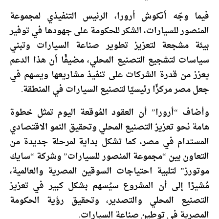
فيما وجّه أنكوش أرورا، الرئيس التنفيذي لمجموعة
المنصور للسيارات، الشكر للحكومة على جهودها في توفير
بيئة مشجعة لتعزيز تطوير صناعة السيارات وتبني
سياسات لتشجيع التصنيع المحلي، مضيفًا أن هذا الدعم
يعزز من قدرة الشركات على تنفيذ مشاريعها ويسهم في
جعل مصر مركزًا رئيسيًا لتصنيع السيارات في المنطقة.
وأضاف “أرورا” أن العقود المُوقعة اليوم تمثل خطوة
هامة نحو تعزيز التصنيع المحلي وتحقيق النمو الاقتصادي
المستدام في مصر، كما تشكل بداية لمرحلة جديدة من
التعاون بين “مجموعة المنصور للسيارات” وشركة “سايك
موتورز” لتلبية احتياجات السوقين المصرية والعالمية،
مُشيرًا إلى أن المشروع سيُسهم بشكل كبير في تعزيز
التصنيع المحلي والتصدير، وتحقيق رؤية الحكومة
المصرية في توطين صناعة السيارات.