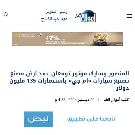
رئيس التحرير
دينا عبدالفتاح
المنصور وسايك موتور توقعان عقد أرض مصنع
تصنيع سيارات «إم جي» باستثمارات 135 مليون
دولار
كتب
أموال الغد
29 ديسمبر 2024 | 4:33 م