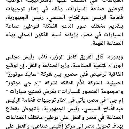
السياسات التي اشتملت عليها الإستراتيجية الوطنية
لتوطين صناعة السيارات، وذلك في إطار توجيهات
فخامة الرئيس عبدالفتاح السيسي، رئيس الجمهورية،
بتقديم مختلف صور الدعم المُمكنة لتوطين صناعة
السيارات في مصر، وزيادة نسبة المُكون المحلي بهذه
الصناعة المُهمة.
وبدوره، قال الفريق كامل الوزير، نائب رئيس مجلس
الوزراء للتنمية الصناعية، وزير الصناعة والنقل، إن توقيع
اتفاقية ترخيص فنى حصري بين شركة “سايك موتورز”
الصينية، الشركة الأم المالكة لشركة “إم جي موتور”
و”مجموعة المنصور للسيارات”؛ بغرض تصنيع سيارات ”
إم جي” في مصر، يأتي في إطار توجيهات فخامة الرئيس
عبدالفتاح السيسي، رئيس الجمهورية، بالنهوض بقطاع
الصناعة في مصر والعمل على توطين مختلف الصناعات
بهدف تحويل مصر إلى مركز إقليمي صناعي، والعمل على