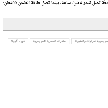
وتابع السباعي أن الطاقة الإنتاجية لخط الإسباجتي المستهدفة تصل لنحو 4طن/ ساعة، بينما تصل طاقة الطحن 400طن/
سويسرية للمركزات والمكرونة
صادرات المصرية السويسرية
فوود أفريكا