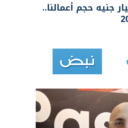
ية السويسرية»: 1.7 مليار جنيه حجم أعمالنا..