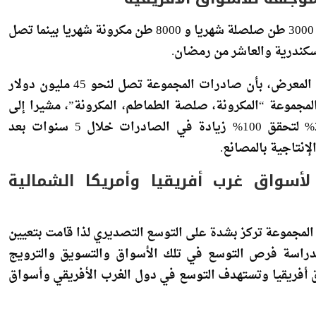
وأشار السباعي إلى أن الطاقات الحالية للمجموعة تقدر بنحو 3000 طن صلصلة شهريا و 8000 طن مكرونة شهريا بينما تصل
ونوه خلال لقائه مع عدد محدود من الصحفيين على هامش المعرض، بأن صادرات المجموعة تصل لنحو 45 مليون دولار
ادرات منتجات المجموعة “المكرونة، صلصة الطماطم، المكرونة”، مشيرا إلى
استهداف المجموعة تحقيق معدل نمو تصديري بنسبة 20% لتحقق 100% زيادة في الصادرات خلال 5 سنوات بعد
لإنتاجية بالمصانع.
سواق غرب أفريقيا وأمريكا الشمالية
 المجموعة تركز بشدة على التوسع التصديري لذا قامت بتعيين
 لدراسة فرص التوسع في تلك الأسواق والتسويق والترويج
ق أفريقيا وتستهدف التوسع في دول الغرب الأفريقي وأسواق