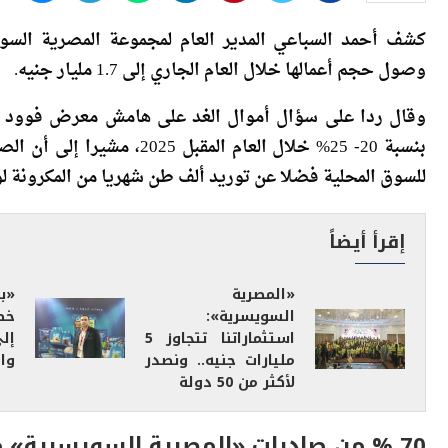
كشف أحمد السباعي المدير العام لمجموعة المصرية السو
وصول حجم أعمالها خلال العام الجاري إلى 1.7 مليار جنيه.
وقال ردا على سؤال أموال الغد على هامش معرض فوود أف
للسوق المحلية فضلا عن توريد ألف طن شهريا من المكرونة لوز
إقرأ أيضاً
«المصرية
«ب
السويسرية»:
خط
استثماراتنا تتجاوز 5
مليارات جنيه.. ونصدر
وال
لأكثر من 50 دولة
70 % من صادرات «المصرية السويسرية» موجهة للأسواق الأفريقية