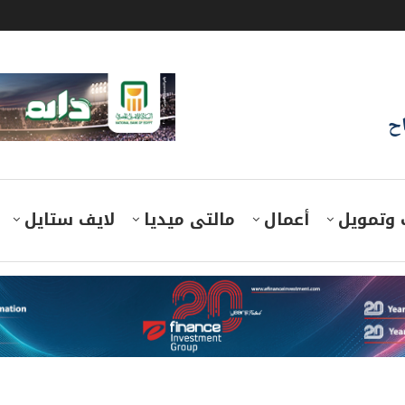
اح
 وتمويل
أعمال
مالتى ميديا
لايف ستايل