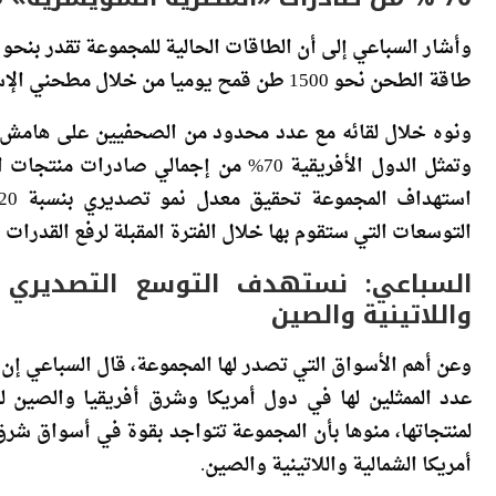
طاقة الطحن نحو 1500 طن قمح يوميا من خلال مطحني الإسكندرية والعاشر من رمضان.
وتمثل الدول الأفريقية 70% من إجمالي ص
التوسعات التي ستقوم بها خلال الفترة المقبلة لرفع القدرات ا
السباعي: نستهدف التوسع التصديري لأ
واللاتينية والصين
وعن أهم الأسواق التي تصدر لها المجموعة، قال السباعي إن
عدد الممثلين لها في دول أمريكا وشرق أفريقيا والصين
لمنتجاتها، منوها بأن المجموعة تتواجد بقوة في أسواق شر
أمريكا الشمالية واللاتينية والصين.