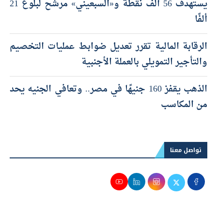
يستهدف 56 ألف نقطة و«السبعيني» مرشح لبلوغ 21
ألفًا
الرقابة المالية تقرر تعديل ضوابط عمليات التخصيم
والتأجير التمويلي بالعملة الأجنبية
الذهب يقفز 160 جنيهًا في مصر.. وتعافي الجنيه يحد
من المكاسب
تواصل معنا