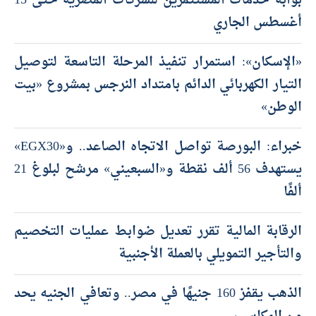
بوابة خدمات المستثمرين للشركات المصرية حتى 15
أغسطس الجاري
«الإسكان»: استمرار تنفيذ المرحلة التاسعة لتوصيل
التيار الكهربائي الدائم بامتداد النرجس بمشروع «بيت
الوطن»
خبراء: البورصة تواصل الاتجاه الصاعد.. و«EGX30»
يستهدف 56 ألف نقطة و«السبعيني» مرشح لبلوغ 21
ألفًا
الرقابة المالية تقرر تعديل ضوابط عمليات التخصيم
والتأجير التمويلي بالعملة الأجنبية
الذهب يقفز 160 جنيهًا في مصر.. وتعافي الجنيه يحد