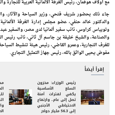
عقد الدكتور مصطفى مدبولي، رئيس مجلس الوزراء، مساء أم
مع أولاف هوفمان، رئيس الغرفة الألمانية العربية للتجارة وال
جاء ذلك بحضور شريف فتحي، وزير السياحة والآثار، وال
والدكتور خالد حنفي، عضو مجلس إدارة الغرفة الألمانية ا
وتوبياس كراوس، نائب سفير ألمانيا لدى مصر، والسفير عبد العز
والصناعة، والشيخ خليفة بن جاسم آل ثاني، نائب رئيس الغ
للغرف التجارية، وعمرو القاضي، رئيس هيئة تنشيط السياحة، 
مفوض يحيى الواثق بالله، رئيس جهاز التمثيل التجاري.
إقرأ أيضاً
رئيس الوزراء: مخزون
مد
السلع الأساسية
ال
يكفي لفترات آمنة
لل
تصل إلى عام.. وارتفاع
ال
الاحتياطي الأجنبي
وا