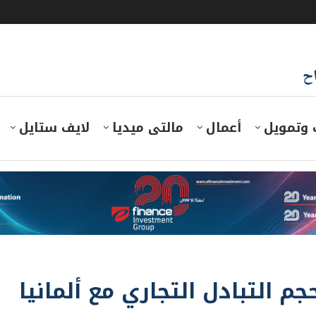
اح
 وتمويل
أعمال
مالتى ميديا
لايف ستايل
رات يورو حجم التبادل التجاري مع ألمانيا