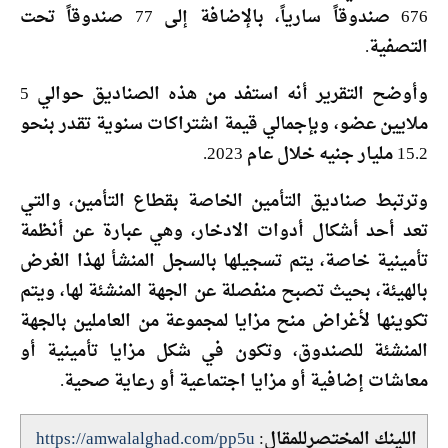
676 صندوقاً سارياً، بالإضافة إلى 77 صندوقاً تحت
التصفية.
وأوضح التقرير أنه استفد من هذه الصناديق حوالي 5
ملايين عضو، وبإجمالي قيمة اشتراكات سنوية تقدر بنحو
15.2 مليار جنيه خلال عام 2023.
وترتبط صناديق التأمين الخاصة بقطاع التأمين، والتي
تعد أحد أشكال أدوات الادخار، وهي عبارة عن أنظمة
تأمينية خاصة، يتم تسجيلها بالسجل المنشأ لهذا الغرض
بالهيئة، بحيث تصبح منفصلة عن الجهة المنشئة لها، ويتم
تكوينها لأغراض منح مزايا لمجموعة من العاملين بالجهة
المنشئة للصندوق، وتكون في شكل مزايا تأمينية أو
معاشات إضافية أو مزايا اجتماعية أو رعاية صحية.
اللينك المختصرللمقال:
https://amwalalghad.com/pp5u