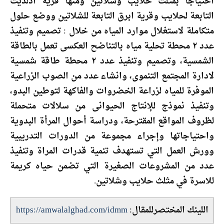
احتياجا بمثلث حلايب وشلاتين ومنها قرية ادلديت
التابعة لحلايب وقرية ابرق التابعة للشلاتين ووضع حلول
متكاملة لاستغلال موارد المياه من خلال : تصميم وتنفيذ
عدد ٢ محطة تحلية مياه بالتناضح العكسى تعمل بالطاقة
الشمسية، وتصميم وتنفيذ عدد ٢ محطة طاقة شمسية
لادارة المجتمع التنموى، وانشاء عدد من الصوب الزراعية
الموفرة للمياه لزراعة الخضروات والفاكهة لتوطين البدو،
وتنفيذ نموذج للإنتاج الحيوانى من سلالات متحملة
لظروف المواقع المقترحة، ودراسة أحوال المرأة البدوية
واحتياجاتها وإجراء مجموعة من الدورات التدريبية
وورش العمل التي تستهدف تنمية قدرات المراة وتنفيذ
عدد من المشروعات الصغيرة التي تضمن حياه كريمة
للاسرة في مثلث حلايب وشلاتين.
اللينك المختصرللمقال:
https://amwalalghad.com/idmm