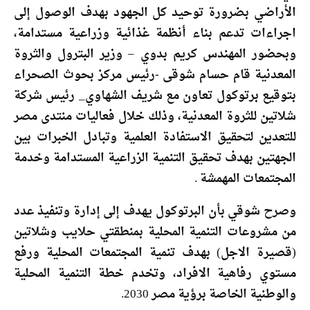
الأراضي بضرورة توحيد كل الجهود بهدف الوصول إلى
اجراءات تدعم بناء أنظمة غذائية وزراعية مستدامة،
وبحضور المهندس كريم بدوي – وزير البترول والثروة
المعدنية قام حسام شوقى -رئيس مركز بحوث الصحراء
بتوقيع برتوكول تعاون مع شريف الشهاوي_ رئيس شركة
شلاتين للثروة المعدنية، وذلك خلال فعاليات منتدى مصر
للتعدين لتحقيق الاستفادة العلمية وتبادل الخبرات بين
الجهتين بهدف تحقيق التنمية الزراعية المستدامة وخدمة
المجتمعات المهمشة .
وصرح شوقي بأن البرتوكول يهدف إلى إدارة وتنفيذ عدد
من مشروعات التنمية المحلية بمنطقتي حلايب وشلاتين
(قصيرة الاجل) بهدف تنمية المجتمعات المحلية ورفع
مستوي رفاهية الافراد، وتخدم خطة التنمية المحلية
والوطنية الخاصة برؤية مصر 2030.