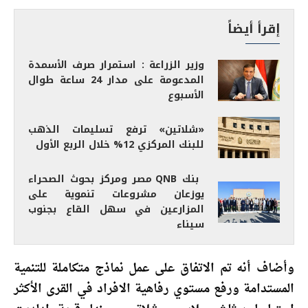
إقرأ أيضاً
وزير الزراعة : استمرار صرف الأسمدة
المدعومة على مدار 24 ساعة طوال
الأسبوع
«شلاتين» ترفع تسليمات الذهب
للبنك المركزي 12% خلال الربع الأول
بنك QNB مصر ومركز بحوث الصحراء
يوزعان مشروعات تنموية على
المزارعين في سهل القاع بجنوب
سيناء
وأضاف أنه تم الاتفاق على عمل نماذج متكاملة للتنمية
المستدامة ورفع مستوي رفاهية الافراد في القرى الأكثر