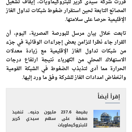
قررت شركة سيدى كرير للبتروكيماويات، إيقاف تشغيل
المصانع التابعة لحين استقرار ضغوط شبكات تداول الغاز
الإقليمية حرصا على سلامتها.
تابعت خلال بيان مرسل للبورصة المصرية، اليوم، أن
القرار جاء نظرا لتزامن بعض إجراءات الوقائية في جزء
من شبكات تداول الغاز الإقليمية مع زيادة معدلات
الاستهلاك المحلي من الكهرباء نتيجة ارتفاع درجات
الحرارة مما أدى لتذبذب الضغوط في الشبكة القومية
وانخفاض امدادات الغاز للشركة وفق ما ورد إليها.
إقرأ أيضاً
بقيمة 237.6 مليون جنيه.. تنفيذ
صفقة على سهم سيدي كرير
للبتروكيماويات