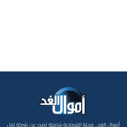
أموال الغد.. مجلة إقتصادية شاملة تصدر عن شركة نايل