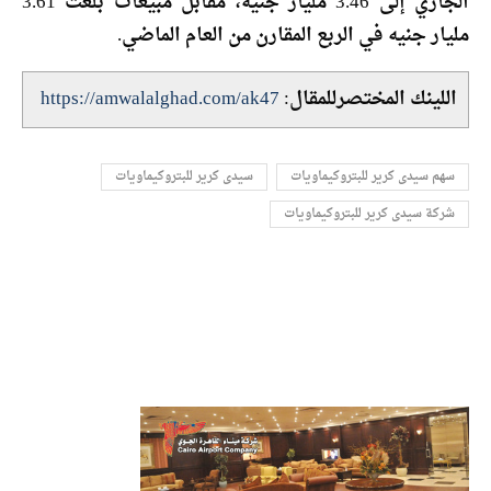
الجاري إلى 3.46 مليار جنيه، مقابل مبيعات بلغت 3.61
مليار جنيه في الربع المقارن من العام الماضي.
اللينك المختصرللمقال:
https://amwalalghad.com/ak47
سهم سيدى كرير للبتروكيماويات
سيدى كرير للبتروكيماويات
شركة سيدى كرير للبتروكيماويات