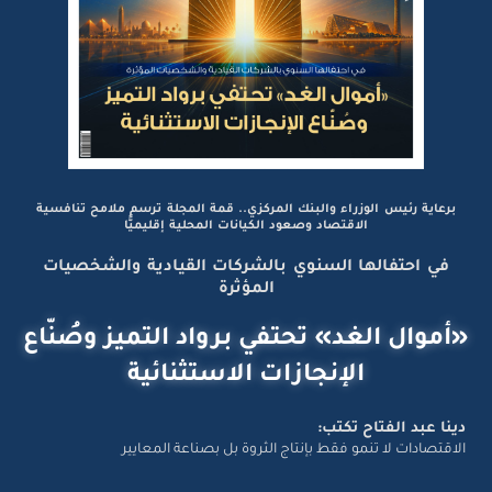
برعاية رئيس الوزراء والبنك المركزي.. قمة المجلة ترسم ملامح تنافسية
الاقتصاد وصعود الكيانات المحلية إقليميًّا
في احتفالها السنوي بالشركات القيادية والشخصيات
المؤثرة
«أموال الغد» تحتفي برواد التميز وصُنّاع
الإنجازات الاستثنائية
دينا عبد الفتاح تكتب:
الاقتصادات لا تنمو فقط بإنتاج الثروة بل بصناعة المعايير