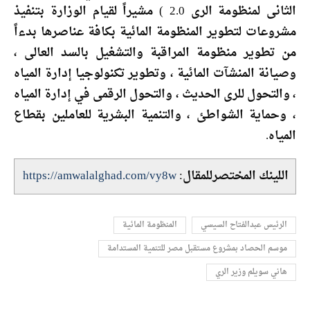
الثانى لمنظومة الرى 2.0 ) مشيراً لقيام الوزارة بتنفيذ
مشروعات لتطوير المنظومة المائية بكافة عناصرها بدءاً
من تطوير منظومة المراقبة والتشغيل بالسد العالى ،
وصيانة المنشآت المائية ، وتطوير تكنولوجيا إدارة المياه
، والتحول للرى الحديث ، والتحول الرقمى في إدارة المياه
، وحماية الشواطئ ، والتنمية البشرية للعاملين بقطاع
المياه.
اللينك المختصرللمقال:
https://amwalalghad.com/vy8w
الرئيس عبدالفتاح السيسي
المنظومة المائية
موسم الحصاد بمشروع مستقبل مصر للتنمية المستدامة
هاني سويلم وزير الري