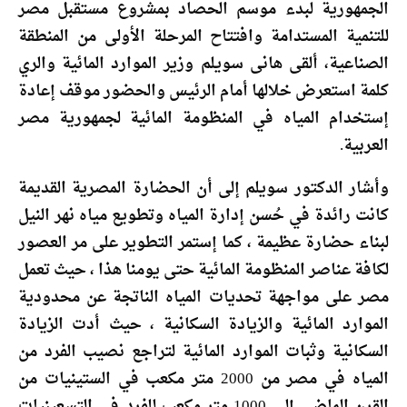
الجمهورية لبدء موسم الحصاد بمشروع مستقبل مصر
للتنمية المستدامة وافتتاح المرحلة الأولى من المنطقة
الصناعية، ألقى هانى سويلم وزير الموارد المائية والري
كلمة استعرض خلالها أمام الرئيس والحضور موقف إعادة
إستخدام المياه في المنظومة المائية لجمهورية مصر
العربية.
وأشار الدكتور سويلم إلى أن الحضارة المصرية القديمة
كانت رائدة في حُسن إدارة المياه وتطويع مياه نهر النيل
لبناء حضارة عظيمة ، كما إستمر التطوير على مر العصور
لكافة عناصر المنظومة المائية حتى يومنا هذا ، حيث تعمل
مصر على مواجهة تحديات المياه الناتجة عن محدودية
الموارد المائية والزيادة السكانية ، حيث أدت الزيادة
السكانية وثبات الموارد المائية لتراجع نصيب الفرد من
المياه في مصر من 2000 متر مكعب في الستينيات من
القرن الماضى إلى 1000 متر مكعب للفرد في التسعينيات