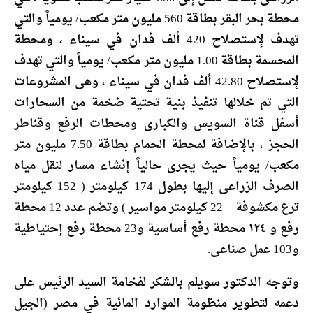
محطة بحر البقر بطاقة 560 مليون متر مكعب/ يومياً والتي
تهدف لإستصلاح 420 ألف فدان في سيناء ، ومحطة
المحسمة بطاقة 1.00 مليون متر مكعب/ يومياً والتي تهدف
لإستصلاح 42.80 ألف فدان في سيناء ، وهى المشروعات
التي تم خلالها تنفيذ بنية تحتية ضخمة من السحارات
أسفل قناة السويس والكبارى ومحطات الرفع وقناطر
الحجز ، بالإضافة لمحطة الحمام بطاقة 7.50 مليون متر
مكعب/ يومياً حيث يجرى حالياً إنشاء مسار لنقل مياه
الصرف الزراعى إليها بطول 174 كيلومتر ( 152 كيلومتر
ترع مكشوفة – 22 كيلومتر مواسير ) وتضم عدد 12 محطة
رفع و ١٢٤ محطة رفع أساسية و23 محطة رفع إحتياطية
و103 عمل صناعى.
وتوجه الدكتور سويلم بالشكر لفخامة السيد الرئيس على
دعمه لتطوير منظومة الموارد المائية في مصر (الجيل