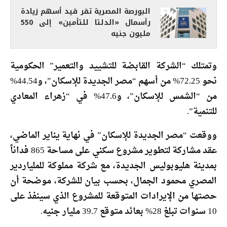
البورصة المصرية تقر قيد أسهم زيادة
رأسمال «الدلتا للتأمين» إلى 550
مليون جنيه
وتمتلك “الشركة القابضة للتشييد والتعمير” الحكومية
نحو 72.25% من أسهم “مصر الجديدة للإسكان”، و44.54%
من “الشمس للإسكان”، و47.6% في “زهراء المعادي
للتنمية”.
ووقعت “مصر الجديدة للإسكان” في نهاية يناير الماضي،
عقد مشاركة لتطوير مشروع سكني على مساحة 865 فداناً
بمدينة هليوبوليس الجديدة، مع شركة مملوكة للملياردير
المصري محمود الجمال، بحسب بيان للشركة، موضحة أن
حصتها من الإيرادات المتوقعة للمشروع الذي سينفذ على
10 سنوات تبلغ 28% بعائد متوقع 39.7 مليار جنيه.