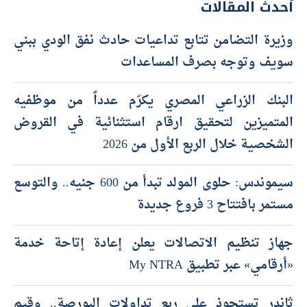
أحدث المقالات
وزيرة التضامن تتابع تداعيات حادث نفق الودي ببني
سويف وتوجه بصرف المساعدات
البنك الزراعي المصري يكرّم عدداً من موظفيه
المتميزين لتحقيق ارقام استثنائية في القروض
الشخصية خلال الربع الأول من 2026
سيموندس: حلوى المولد تبدأ من 600 جنيه.. والتوسع
مستمر بافتتاح 3 فروع جديدة
جهاز تنظيم الاتصالات يعلن إعادة إتاحة خدمة
«أرقامي» عبر تطبيق My NTRA
ثاندر تستحوذ على ربع تداولات البورصة.. وقيم