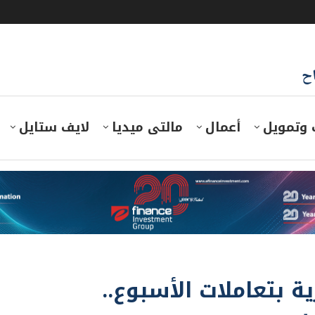
اح
 وتمويل
أعمال
مالتى ميديا
لايف ستايل
 بتعاملات الأسبوع..