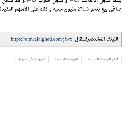
و الجدير بالذكر أن
صافي بيع بنحو 271,3 مليون جنيه و ذلك على الأسهم المقيدة بعد استبعاد الصفقات منذ بداية العام.
اللينك المختصرللمقال:
https://amwalalghad.com/jfwx
أداء البورصة المصرية
البورصة المصرية
البورصة في أسبوع