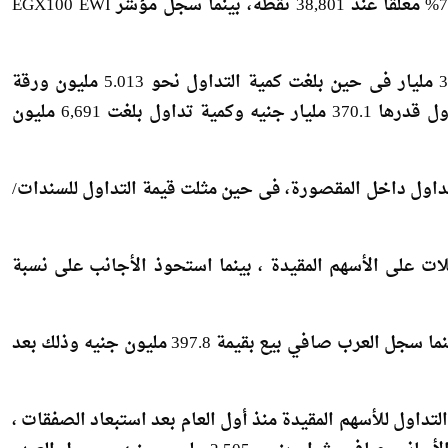
و بالنسبة لمؤشر EGX30 capped فقد سجل ارتفاعا بنحو 7.1% مغلقا عند 38,801 نقطة، بينما سجل مؤشر EGX100 EWI
وبلغ إجمالى قيمة التداول خلال الأسبوع الحالي نحو 338.3 مليار فى حين بلغت كمية التداول نحو 5.013 مليون ورقة
منفذة على 869 ألف عملية، وذلك مقارنة بإجمالي قيمة تداول قدرها 370.1 مليار جنيه وكمية تداول بلغت 6,691 مليون
11.0% من إجمالى قيمة التداول داخل المقصورة، فى حين مثلت قيمة التداول للسندات/
 87.6% من إجمالى التعاملات على الأسهم المقيدة ، بينما استحوذ الأجانب على نسبة
و قد سجل الأجانب صافي شراء بقيمة 831.6 مليون جنيه بينما سجل العرب صافي بيع بقيمة 397.8 مليون جنيه وذلك بعد