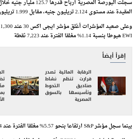
سجلت البورصة المصرية أر
المقيدة عند مستوى 2.124 تريليون جنيه، مقابل 1.999 تريليون جنيه بنهاية الأسبوع السابق.
EWI هبوطا بنسبة 1.14% مغلقا الفترة عند 7,223 نقطة
إقرأ أيضاً
الرقابة المالية تصدر
ال
قرارت تنظم نشاط
صناديق التحوط
مك
وتأسيسها بالسوق
بم
المصرية
الأ
بينما سجل مؤشر S&P ارتفاعا بنحو 5.57% مغلقا الفترة عند 6,204 نقطة.