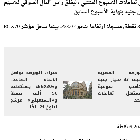
باح قدرها 125.7 مليار جنيه خلال تعاملات الأسبوع المنتهي ، ليغلق رأس المال السوقي للأسهم
وعلى صعيد المؤشرات أغلق مؤشر ايجى اكس 30 عند 31,300 نقطة, مسجلا ارتفاعا بنحو 8.07%، بينما سجل مؤشر EGX70
بورصة المصرية
خبراء: البورصة تواصل
تضيف 33 مليار جنيه
الاتجاه الصاعد..
اسب سوقية
و«EGX30» يستهدف
ستهل تعاملات
56 ألف نقطة
حد
و«السبعيني» مرشح
لبلوغ 21 ألفًا