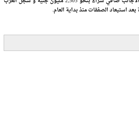
 تعاملات المصريين مثلت 90.3% من قيمة التداول للأسهم المقيدة منذ أول العام بعد استبعاد الصفقات ،
بينما سجل الأجانب 3.4% و سجل العرب 6.2% و قد سجل الأجانب صافي شراء بنحو 2,505 مليون جنيه و سجل العرب