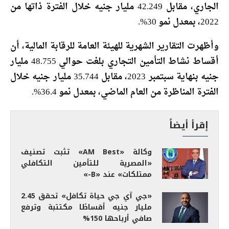
الجاري، مقابل 42.249 مليار جنيه خلال الفترة ذاتها من
2022، بمعدل نمو 30%.
وأظهرت التقارير الشهرية للهيئة العامة للرقابة المالية، أن
أقساط نشاط التأمين التجاري بلغت حوالي 48.755 مليار
جنيه بنهاية سبتمبر 2023، مقابل 35.744 مليار جنيه خلال
الفترة المناظرة من العام الماضي، بمعدل نمو 36.4%.
إقرأ أيضاً
وكالة «AM Best» تثبت تصنيف
«المصرية للتأمين التكافلي
ممتلكات» عند «B-»
«جي آي جي حياة تكافل» تحقق 2.45
مليار جنيه أقساطًا مكتتبة وترفع
صافي أرباحها 150%