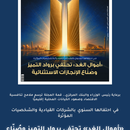
برعاية رئيس الوزراء والبنك المركزي.. قمة المجلة ترسم ملامح تنافسية
الاقتصاد وصعود الكيانات المحلية إقليميًّا
في احتفالها السنوي بالشركات القيادية والشخصيات
المؤثرة
«أموال الغد» تحتفي برواد التميز وصُنّاع