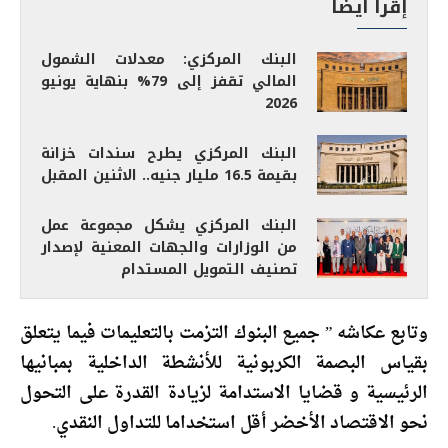
إقرأ أيضاً
البنك المركزي: معدلات الشمول
المالي تقفز إلى 79% بنهاية يونيو
2026
البنك المركزي يطرح سندات خزانة
بقيمة 16.5 مليار جنيه.. الاثنين المقبل
البنك المركزي يشكل مجموعة عمل
من الوزارات والجهات المعنية لإصدار
تصنيف التمويل المستدام
وتابع عكاشه ” جميع البنوك التزمت بالتعليمات فيما يتعلق
بقياس البصمة الكربونية للأنشطة الداخلية بمبانيها
الرئيسية و قضايا الاستدامة لزيادة القدرة على التحول
نحو الاقتصاد الأخضر أقل استخداما للتداول النقدي.