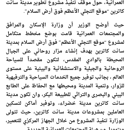
العمرانية، حول موقف تنفيذ مشروع تطوير مدينة سانت
كاترين “موقع التجلي الأعظم فوق أرض السلام”.
حيث أوضح الوزير أن وزارة الإسكان والمرافق
والمجتمعات العمرانية قامت بوضع مخطط متكامل
لمشروع “موقع التجلي الأعظم” فوق أرض السلام بمدينة
سانت كاترين بهدف إنشاء مزار روحاني على الجبال
المحيطة بالوادي المقدس، لتكون مقصداً للسياحة
الروحانية والجبلية والاستشفائية والبيئية على مستوى
العالم ، بجانب توفير جميع الخدمات السياحية والترفيهية
للزوار، وتنمية المدينة ومحيطها مع الحفاظ على الطابع
البيئي والبصرى والتراثي للطبيعة البكر، وان تكون مدينة
سانت كاترين مدينة خضراء، وتوفير أماكن لتسكين
العاملين بمشروعات مدينة سانت كاترين، حيث تتولى
الوزارة تنفيذ المشروع من خلال الجهاز المركزي للتعمير،
وبتمويل من هيئة المجتمعات العمرانية الجديدة.