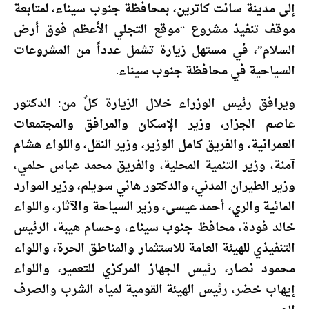
إلى مدينة سانت كاترين، بمحافظة جنوب سيناء، لمتابعة
موقف تنفيذ مشروع “موقع التجلي الأعظم فوق أرض
السلام”، في مستهل زيارة تشمل عدداً من المشروعات
السياحية في محافظة جنوب سيناء.
ويرافق رئيس الوزراء خلال الزيارة كلٌ من: الدكتور
عاصم الجزار، وزير الإسكان والمرافق والمجتمعات
العمرانية، والفريق كامل الوزير، وزير النقل، واللواء هشام
آمنة، وزير التنمية المحلية، والفريق محمد عباس حلمي،
وزير الطيران المدني، والدكتور هاني سويلم، وزير الموارد
المائية والري، أحمد عيسى، وزير السياحة والآثار، واللواء
خالد فودة، محافظ جنوب سيناء، وحسام هيبة، الرئيس
التنفيذي للهيئة العامة للاستثمار والمناطق الحرة، واللواء
محمود نصار، رئيس الجهاز المركزي للتعمير، واللواء
إيهاب خضر، رئيس الهيئة القومية لمياه الشرب والصرف