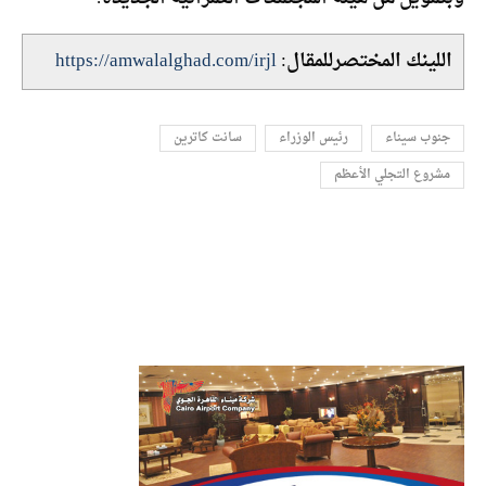
اللينك المختصرللمقال:
https://amwalalghad.com/irjl
جنوب سيناء
رئيس الوزراء
سانت كاترين
مشروع التجلي الأعظم