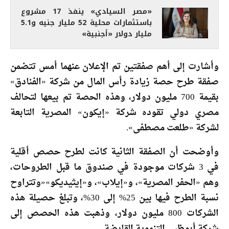
«مصر السيادي» ينفذ 17 مشروع
باستثمارات محلية 52 مليار جنيه و5.1
مليار دولار «أجنبية»
وأشارت إلى أهم صفقتين تم الإعلان عنهما أمس تتضمن
صفقة طرح حصة زيادة رأس المال من شركة «الفنادق»
بقيمة 700 مليون دولار، وهذه الحصة تم بيعها لتحالف
مصري دولي تقوده شركة «إيكون» المصرية التابعة
لشركة «طلعت مصطفى».
وأوضحت أن الصفقة الثانية كانت لطرح حصص أقلية
في 3 شركات موجودة في صندوق ما قبل الطروحات،
وهم «الحفر المصرية»، و«إيلاب»، و«إيثيديكو»«وتتراوح
نسبة الطرح فيها بين 25% إلى 30%، وتبلغ حصيلة هذه
الشركات 800 مليون دولار، وذهبت هذه الحصص إلى
شركة أبوظبي التنموية القابضة.