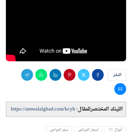
النشر
اللينك المختصرللمقال:
https://amwalalghad.com/kcyh
أموال TV
اسعار الدواجن
سعر الدواجن