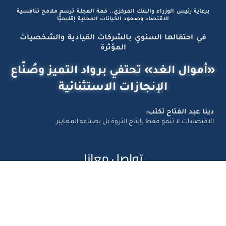
برعاية رئيس الوزراء والبنك المركزي.. قمة المجلة ترسم ملامح تنافسية
الاقتصاد وصعود الكيانات المحلية إقليميًّا
في احتفالها السنوي بالشركات القيادية والشخصيات
المؤثرة
«أموال الغد» تحتفي برواد التميز وصُنّاع
الإنجازات الاستثنائية
دينا عبد الفتاح تكتب:
الاقتصادات لا تنمو فقط بإنتاج الثروة بل بصناعة المعايير
تواصل معانا