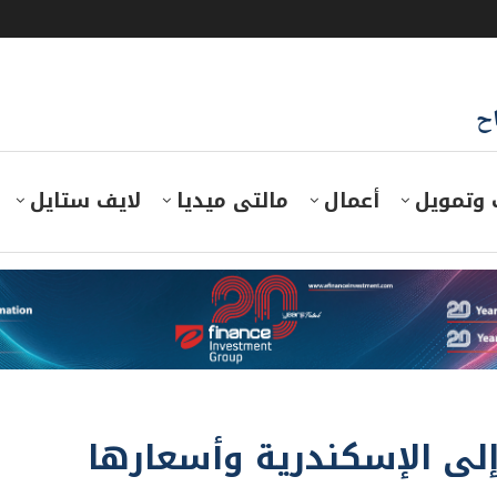
اح
 وتمويل
أعمال
مالتى ميديا
لايف ستايل
إلى الإسكندرية وأسعارها