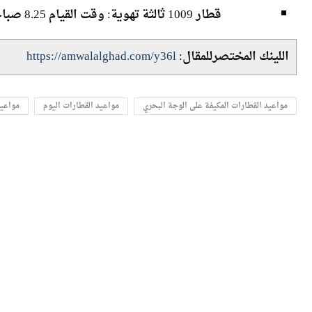
مواعيد القطارات العادية من القاهرة إلى 
قطار 1009 ثالثة تهوية: وقت القيام 8.25 صباحا والوصول 11.25 صباحا، وسعر التذكرة 36.4 جنيه
اللينك المختصرللمقال:
https://amwalalghad.com/y36l
مواعيد القطارات المكيفة على الوجة البحري
مواعيد القطارات اليوم
مواعيد