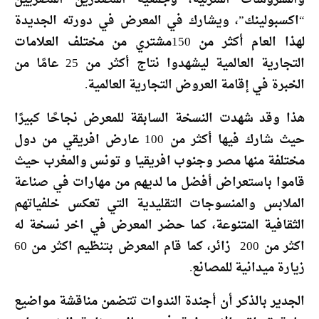
“اكسبولينك”، ويشارك في المعرض في دورته الجديدة
لهذا العام أكثر من 150مشتري من مختلف العلامات
التجارية العالمية ليشهدوا نتاج أكثر من 25 عامًا من
الخبرة في إقامة العروض التجارية العالمية.
هذا وقد شهدت النسخة السابقة للمعرض نجاحًا كبيرًا
حيث شارك فيها أكثر من 100 عارض افريقي من دول
مختلفة منها مصر وجنوب افريقيا و تونس والمغرب حيث
قاموا باستعراض أفضل ما لديهم من مهارات في صناعة
الملابس والمنسوجات التقليدية التي تعكس خلفياتهم
الثقافية المتنوعة، كما حضر المعرض في اخر نسخة له
اكثر من 200 زائر، كما قام المعرض بتنظيم اكثر من 60
زيارة ميدانية للمصانع.
الجدير بالذكر أن أجندة الندوات تتضمن مناقشة مواضيع