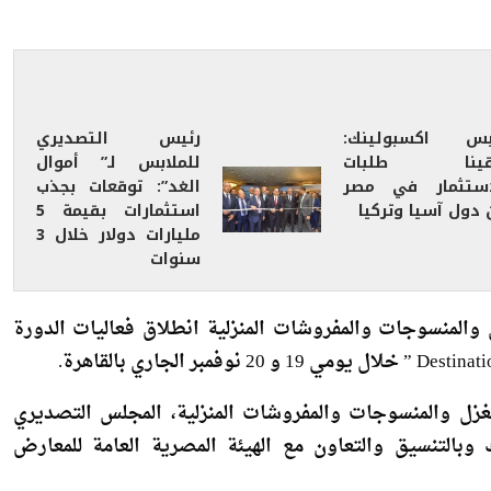
يس اكسبولينك:
رئيس التصديري
قينا طلبات
للملابس لـ” أموال
استثمار في مصر
الغد”: توقعات بجذب
 دول آسيا وتركيا
استثمارات بقيمة 5
مليارات دولار خلال 3
سنوات
المنسوجات والمفروشات المنزلية انطلاق فعاليات الدورة
غزل والمنسوجات والمفروشات المنزلية، المجلس التصديري
وبالتنسيق والتعاون مع الهيئة المصرية العامة للمعارض