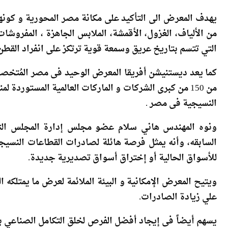
يهدف المعرض الى التأكيد على مكانة مصر المحورية و كونها م
من الألياف، الغزول، الأقمشة، الملابس الجاهزة ، المفروشا
التي تتسم بتاريخ عريق وسمعة قوية ترتكز على انفراد القطن
كما يعد ديستنيشن أفريقا المعرض الوحيد فى مصر المُتخصص
النسيجية فى مصر .
ونوه المهندس هاني سلام عضو مجلس إدارة المجلس التص
السابقه، وأنه يمثل فرصة هائلة لصادرات القطاعات النسيجي
للأسواق الحالية أو إختراق أسواق تصديرية جديدة.
ويتيح المعرض الإمكانية و البيئة الملائمة لعرض ما يمتلكه
علي زيادة الصادرات.
يسهم أيضاً فى إيجاد أفضل الفرص لخلق التكامل الصناعي ب
توجيهها الى الأسواق العالمية خاصة الى الاتحاد الأوروبي وال