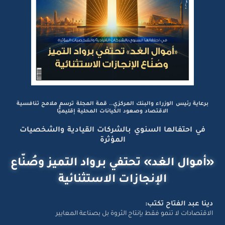
برعاية رئيس الوزراء والبنك المركزي.. قمة المجلة ترسم ملامح تنافسية
الاقتصاد وصعود الكيانات المحلية إقليميًّا
في احتفالها السنوي بالشركات القيادية والشخصيات
المؤثرة
«أموال الغد» تحتفي برواد التميز وصُنّاع
الإنجازات الاستثنائية
دينا عبد الفتاح تكتب:
الاقتصادات لا تنمو فقط بإنتاج الثروة بل بصناعة المعايير