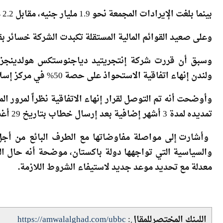
بينما بلغت الإيرادات المجمعة نحو 1.9 مليار جنيه، مقابل 2.2 مليار في فترة المقارنة من العام الماضي.
وعلى صعيد القوائم المالية المستقلة تكبدت الشركة خسائر بقيمة 904 آلاف جنيه، مقابل 3.8 مليون
وسبق أن قررت شركة إنتجريتيد دياجنوستكس هولدينجز 
ولندن إنهاء اتفاقية الاستحواذ على حصة 50% في مركز إسلام آباد التشخيصي
وأوضحت أنه تم التوصل لقرار إنهاء الاتفاقية نظراً لمرور ا
تمديده لمدة 3 أشهر إضافية بعد إرسال خطاب بتاريخ 29 أغسطس
وأشارت إلى مواصلة مفاوضاتها مع الطرف البائع من أجل ا
والسياسية التي تواجهها دولة باكستان، موضحة أنه حال ال
معدلة مع تحديد موعد جديد لاستيفاء الشروط اللازمة
.