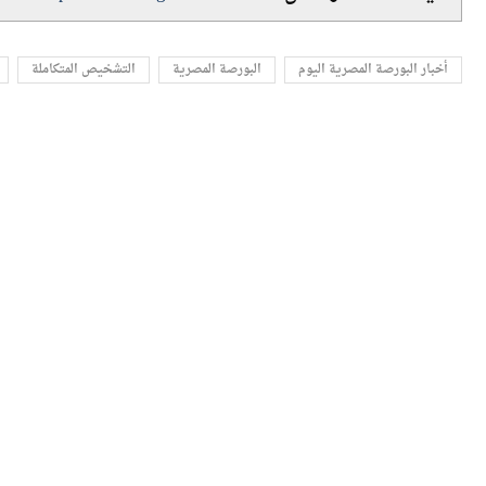
اللينك المختصرللمقال:
https://amwalalghad.com/ubbc
أخبار البورصة المصرية اليوم
البورصة المصرية
التشخيص المتكاملة