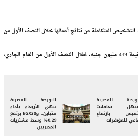
المتكاملة
تشخيص المتكاملة عن نتائج أعمالها خلال النصف الأول من
وحققت الشركة، وفق بيان للبورصة اليوم الإثنين أرباحًا بقيمة 439 مليون جنيه، خلال النصف الأول من العام الجاري،
بورصة المصرية
البورصة المصرية
تهل تعاملات
تنهي الأربعاء بأداء
خميس بارتفاع
متباين.. وEGX30 يرتفع
اعي للمؤشرات
0.29% وسط مشتريات
المصريين