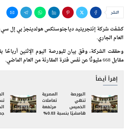
التشخيص 
النشر
كشفت شركة إنتجريتيد دياجنوستكس هولدينجز بي إل سي- ال
العام الجاري.
مقابل 668 مليونًا عن نفس فترة المقارنة من العام الماضي.
إقرأ أيضاً
البورصة المصرية
ال
تنهي تعاملات
تس
الخميس مرتفعة
ال
هامشيًا بنسبة 0.03%
جم