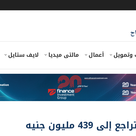
اح
 وتمويل
أعمال
مالتى ميديا
لايف ستايل
4 مليون جنيه