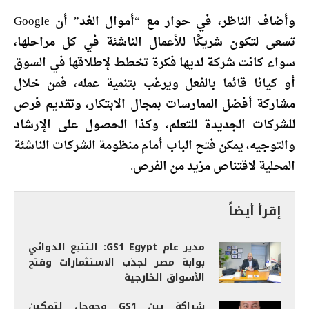
وأضاف الناظر، في حوار مع “أموال الغد” أن Google
تسعى لتكون شريكًا للأعمال الناشئة في كل مراحلها،
سواء كانت شركة لديها فكرة تخطط لإطلاقها في السوق
أو كيانا قائما بالفعل ويرغب بتنمية عمله، فمن خلال
مشاركة أفضل الممارسات بمجال الابتكار، وتقديم فرص
للشركات الجديدة للتعلم، وكذا الحصول على الإرشاد
والتوجيه، يمكن فتح الباب أمام منظومة الشركات الناشئة
المحلية لاقتناص مزيد من الفرص.
إقرأ أيضاً
مدير عام GS1 Egypt: التتبع الدوائي
بوابة مصر لجذب الاستثمارات وفتح
الأسواق الخارجية
شراكة بين GS1 وجوجل لتمكين