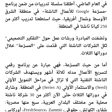
في العام الماضي، أطلقنا سلسلة تدريبات من ضمن برنامج
«مسرّعة Google للأعمال الناشئة» في منطقة الشرق
الأوسط وشمال أفريقيا، حيث استطعنا تدريب أكثر من
250 كيانا ناشئا في المنطقة.
وتضمّنت المبادرة ورشات عمل حول “التفكير التصميمي”
لكل الشركات الناشئة التي قدّمت على “المسرّعة” خلال
دوراتها الثلاث.
أما من حيث المسرّعة، فهي عبارة عن برنامج رقمي
لتسريع الأعمال مدته ثلاثة أشهر ويستهدف الشركات
الناشئة التقنية التي لا تزال في مراحل التمويل الأوّلي
(Seed) والاستثمار الأوّلي (Series A) في المنطقة. وشارك
في دوراتها الثلاث حتّى الآن أكثر من 30 شركة ناشئة
محلية من مختلف البلدان العربية، سبع منها مصرية:
شفاء، الكوتش، حقوقي، FreshSource، Zammit، أوركاس،