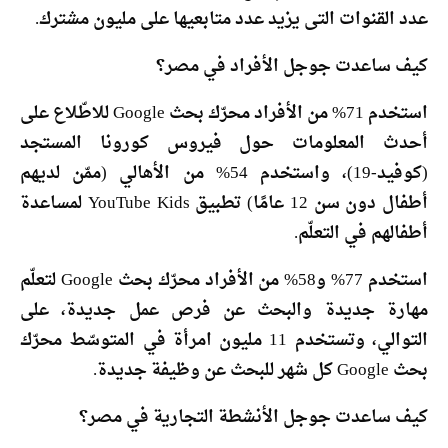
عدد القنوات التى يزيد عدد متابعيها على مليون مشترك.
كيف ساعدت جوجل الأفراد في مصر؟
استخدم 71% من الأفراد محرّك بحث Google للاطّلاع على
أحدث المعلومات حول فيروس كورونا المستجد
(كوفيد-19)، واستخدم 54% من الأهالي (ممّن لديهم
أطفال دون سن 12 عامًا) تطبيق YouTube Kids لمساعدة
أطفالهم في التعلّم.
استخدم 77% و58% من الأفراد محرّك بحث Google لتعلّم
مهارة جديدة والبحث عن فرص عمل جديدة، على
التوالي، وتستخدم 11 مليون امرأة في المتوسّط محرّك
بحث Google كل شهر للبحث عن وظيفة جديدة.
كيف ساعدت جوجل الأنشطة التجارية في مصر؟