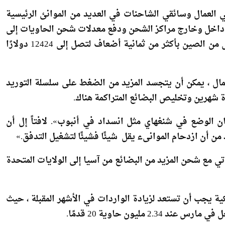
العمال وسائقي الشاحنات في العديد من الموانئ الرئيسية
ئع داخل وخارج مراكز الشحن ودفع معدلات شحن الحاويات إلى
مستويات قياسية. قفزت الأسعار الفورية إلى لوس أنجلوس من الصين بأكثر من ثمانية أضعاف لتصل إلى 12424 دولارًا
ل ، يمكن أن يتجسد المزيد من الضغط على سلسلة التوريد
ة شهرين وتخليص البضائع المتراكمة هناك.
 الوضع في شنغهاي مثل انسداد في أنبوب». لافتاً إل أن
من أن ازدحام الموانىء يقل شيئًا فشيئًا لتشغيل التدفق.»
تي مع شحن المزيد من البضائع من آسيا إلى الولايات المتحدة
يكية يجب أن تستعد لزيادة الواردات في الأشهر المقبلة ، حيث
مليون حاوية 20 قدمًا.
ئيسية مثل هامبورج وروتردام مع وصول المزيد من السفن من