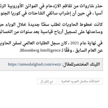
آسيا ، في حين أن إضراب سائقي الشاحنات في كوريا الجنوبي
كانت خطوط الحاويات تطلب سفنًا جديدة خلال الوباء حيث
وساعدتها على تسجيل أرباح قياسية بعد سنوات من الخسائر.
عن العام السابق ، وفقًا لـ Bloomberg Intelligence.
اللينك المختصرللمقال:
https://amwalalghad.com/owzz
اختناقات سلاسل التوريد العالمية
دي إتش إل