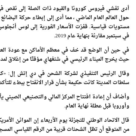
أدى تفشي فيروس كورونا والقيود ذات الصلة إلى نقص في 
حول العالم العام الماضي ، مما أدى إلى إبطاء حركة البضا
في سبتمبر مقارنة بنهاية عام 2019.
في حين أن الوضع قد خف في معظم الأماكن مع عودة العما
حيث يخرج الميناء الرئيسي في شنغهاي مؤقتًا من إغلاق لمد
وقال الرئيس التنفيذي لشركة الشحن في دي إتش إل: «كان
سلطات المدينة كانت حكيمة بشأن قرار الانفتاح ببطء للتأكد 
وأضاف أن إعادة افتتاح المركز المالي والتصنيعي الصيني يأ
وأوروبا قبل عطلة نهاية العام.
قال الاتحاد الوطني للتجزئة يوم الأربعاء إن الموانئ الأمر
من المتوقع أن تظل الشحنات قريبة من الرقم القياسي المسجل في مارس عند 2.34 
حذر شارواث من تفاقم الازدحام في الموانئ الأوروبية الر