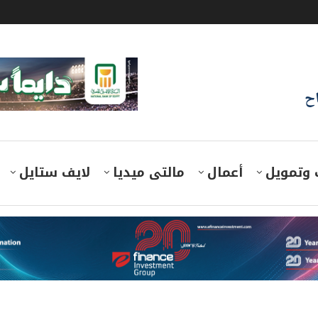
اح
 وتمويل
أعمال
مالتى ميديا
لايف ستايل
ريد لن تتعافى إلي مستويات