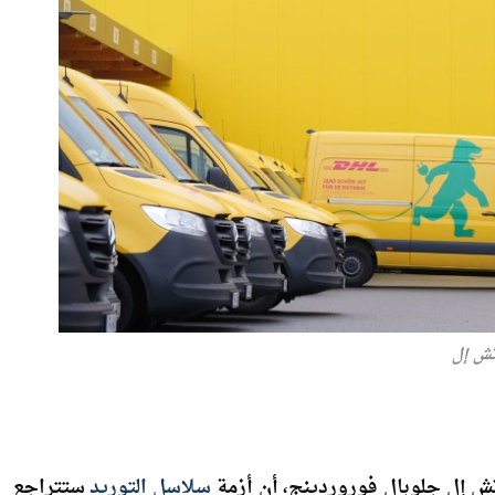
تش إل
ش إل جلوبال فوروردينج، أن أزمة
سلاسل التوريد
ستتراجع