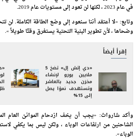
وتابع: «لا أعتقد أننا سنعود إلى وضع الطاقة الكاملة. لن ت
وضحاها ، لأن تطوير البنية التحتية يستغرق وقتًا طويلاً ».
إقرأ أيضاً
«دي إتش إل» تضخ 5
«د
ملايين يورو لإنشاء
لو
مخزن جديد بالعاشر
ال
وتستهدف نموًا يصل
ظل
إلى 15%
وأكد شارواث: «يجب أن يخف ازدحام الموانئ العام الم
الشاحنين من ارتفاعات الوباء ، ولكن ليس بما يكفي لاستع
الوباء».