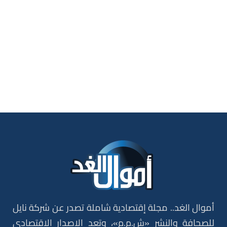
أموال الغد.. مجلة إقتصادية شاملة تصدر عن شركة نايل
للصحافة والنشر «ش.م.م»، وتعد الاصدار الاقتصادي