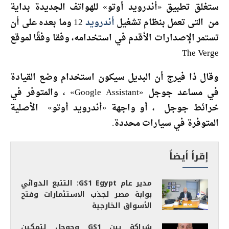
ستغلق تطبيق «أندرويد أوتو» للهواتف الجديدة بداية
من التى تعمل بنظام تشغيل
أندرويد
12 وما بعده على أن
تستمر الإصدارات الأقدم في استخدامه، وفقا وفقًا لموقع
The Verge
وقال ذا فيرج أن البديل سيكون استخدام وضع القيادة
في مساعد جوجل «Google Assistant» ، والمتوفر في
خرائط جوجل ، أو واجهة «أندرويد أوتو» الأصلية
المتوفرة في سيارات محددة.
إقرأ أيضاً
مدير عام GS1 Egypt: التتبع الدوائي
بوابة مصر لجذب الاستثمارات وفتح
الأسواق الخارجية
شراكة بين GS1 وجوجل لتمكين