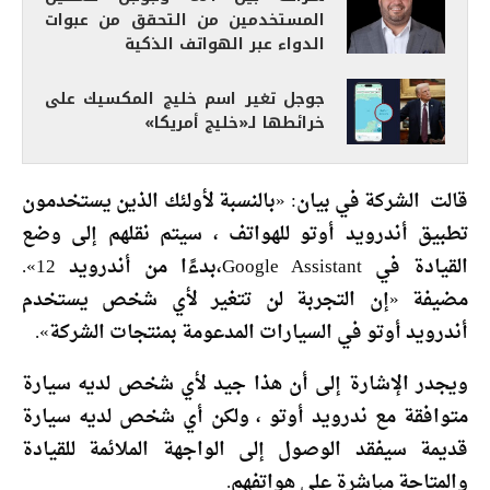
المستخدمين من التحقق من عبوات
الدواء عبر الهواتف الذكية
جوجل تغير اسم خليج المكسيك على
خرائطها لـ«خليج أمريكا»
قالت الشركة في بيان: «بالنسبة لأولئك الذين يستخدمون
تطبيق أندرويد أوتو للهواتف ، سيتم نقلهم إلى وضع
القيادة في Google Assistant،بدءًا من أندرويد 12».
مضيفة «إن التجربة لن تتغير لأي شخص يستخدم
أندرويد أوتو في السيارات المدعومة بمنتجات الشركة».
ويجدر الإشارة إلى أن هذا جيد لأي شخص لديه سيارة
متوافقة مع ندرويد أوتو ، ولكن أي شخص لديه سيارة
قديمة سيفقد الوصول إلى الواجهة الملائمة للقيادة
والمتاحة مباشرة على هواتفهم.