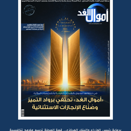
برعاية رئيس الوزراء والبنك المركزي.. قمة المجلة ترسم ملامح تنافسية