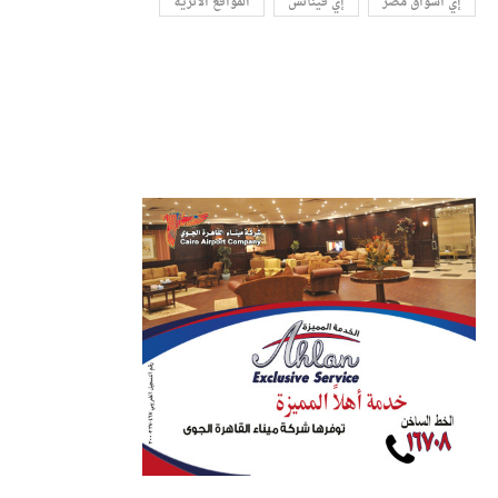
إي أسواق مصر
إي فينانس
المواقع الأثرية