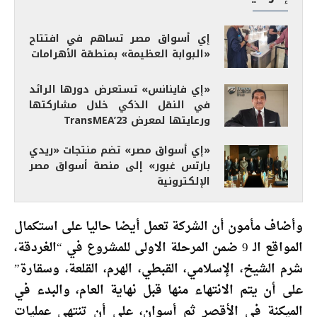
إي أسواق مصر تساهم في افتتاح
«البوابة العظيمة» بمنطقة الأهرامات
«إي فاينانس» تستعرض دورها الرائد
في النقل الذكي خلال مشاركتها
ورعايتها لمعرض TransMEA’23
«إي أسواق مصر» تضم منتجات «ريدي
بارتس غبور» إلى منصة أسواق مصر
الإلكترونية
وأضاف مأمون أن الشركة تعمل أيضا حاليا على استكمال
المواقع الـ 9 ضمن المرحلة الاولى للمشروع في “الغردقة،
شرم الشيخ، الإسلامي، القبطي، الهرم، القلعة، وسقارة”
على أن يتم الانتهاء منها قبل نهاية العام، والبدء في
الميكنة في الأقصر ثم أسوان، على أن تنتهي عمليات