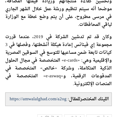
وتحسين كفاءة منتجاتهم وزيادة قيمتها المضافة،
موضحا أنه سيتم تنظيم ورشة عمل خلال الشهر الجاري
في مرسى مطروح، على أن يتم وضع خطة مع الوزارة
لباقي المحافظات.
وكان قد تم تدشين الشركة في 2019، عندما قررت
مجموعة إي فينانس إعادة هيكلة أنشطتها، وفصلها في 3
كيانات تابعة ضمن مساعيها للتوسع في السوقين المصرية
والإقليمية وهي: «e-cards» المتخصصة في مجال الحلول
الذكية المتكاملة، وشركة «خالص» المتخصصة في
المدفوعات الرقمية، و«e-aswaq» المتخصصة في
المنصات الإلكترونية.
اللينك المختصرللمقال:
https://amwalalghad.com/a2og