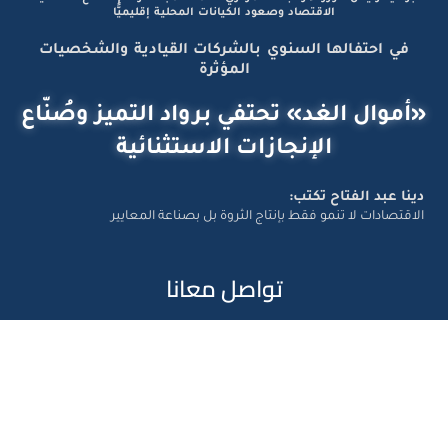
الاقتصاد وصعود الكيانات المحلية إقليميًّا
في احتفالها السنوي بالشركات القيادية والشخصيات
المؤثرة
«أموال الغد» تحتفي برواد التميز وصُنّاع
الإنجازات الاستثنائية
دينا عبد الفتاح تكتب:
الاقتصادات لا تنمو فقط بإنتاج الثروة بل بصناعة المعايير
تواصل معانا
Amwal Al Ghad – ©2026 All Right Reserved. Designed and