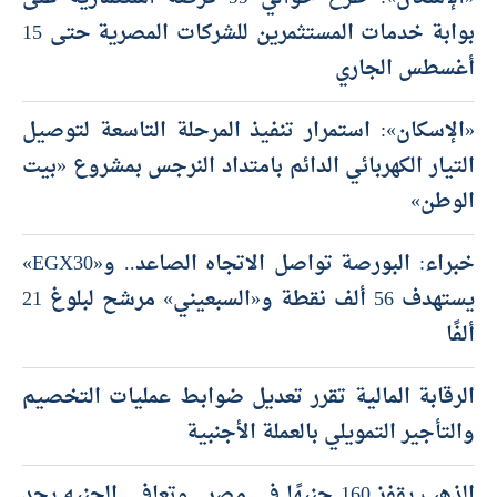
بوابة خدمات المستثمرين للشركات المصرية حتى 15
أغسطس الجاري
«الإسكان»: استمرار تنفيذ المرحلة التاسعة لتوصيل
التيار الكهربائي الدائم بامتداد النرجس بمشروع «بيت
الوطن»
خبراء: البورصة تواصل الاتجاه الصاعد.. و«EGX30»
يستهدف 56 ألف نقطة و«السبعيني» مرشح لبلوغ 21
ألفًا
الرقابة المالية تقرر تعديل ضوابط عمليات التخصيم
والتأجير التمويلي بالعملة الأجنبية
الذهب يقفز 160 جنيهًا في مصر.. وتعافي الجنيه يحد