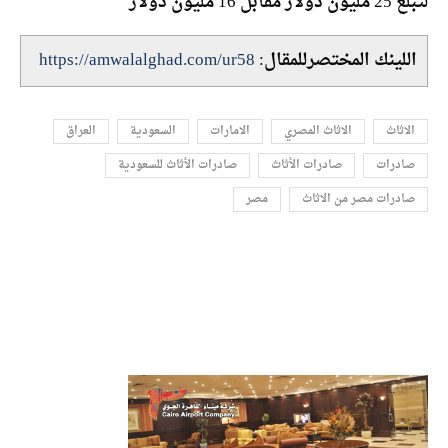
لتبلغ 25 مليون دولار مقابل 16 مليون دولار
اللينك المختصرللمقال:
https://amwalalghad.com/ur58
الاثاث
الاثاث المصري
الامارات
السعودية
العراق
صادرات
صادرات الأثاث
صادرات الأثاث للسعودية
صادرات مصر من الاثاث
مصر