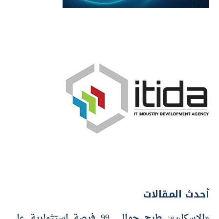
أحدث المقالات
«الإسكان»: طرح حوالي 99 فرصة استثمارية على