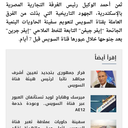
ثمن أحمد الوكيل رئيس الغرفة التجارية المصرية
بالإسكندرية، الجهود التاريخية التي بذلت من الفرق
العاملة بقناة السويس لتعويم سفينة الحاويات البنمية
الجانحة “إيفر جيفن” التابعة للخط الملاحي “إيفر جرين”
بعد جنوحها خلال عبورها قناة السويس قبل 7 أيام.
إقرأ أيضاً
قرار جمهورى بتجديد تعيين أشرف
مجاهد نائبا لرئيس هيئة قناة
السويس
ميرسك وهاباج لويد تستأنفان العبور
عبر قناة السويس.. وعودة خدمة
AE12
سفينة حاويات عملاقة تعبر قناة