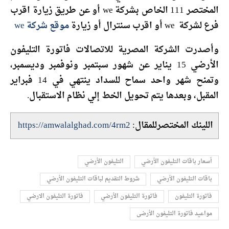
المختصر 111 الخاص بشركة we أو عن طريق زيارة اقرب
فرع لشركة we أو اقرب سنترال أو زيارة
موقع شركة we
وأصدرت الشركة المصرية للاتصالات فاتورة التليفون
الأرضي 15 يناير عن شهور سبتمبر ونوفمبر وديسمبر،
وتمنح شهر واحد سماح للسداد ينتهي في 14 فبراير
المقبل، وبعدها يتم تحويل الخط إلي نظام الاستقبال.
اللينك المختصرللمقال:
https://amwalalghad.com/4rm2
أسعار باقات التليفون الأرضي
التليفون الأرضي
باقات التليفون الأرضي
شروط التقديم لباقات التليفون الأرضي
فاتورة التليفون
فاتورة التليفون الأرضي
فاتورة التليفون الارضي
مواعيد فاتورة التليفون الأرضى