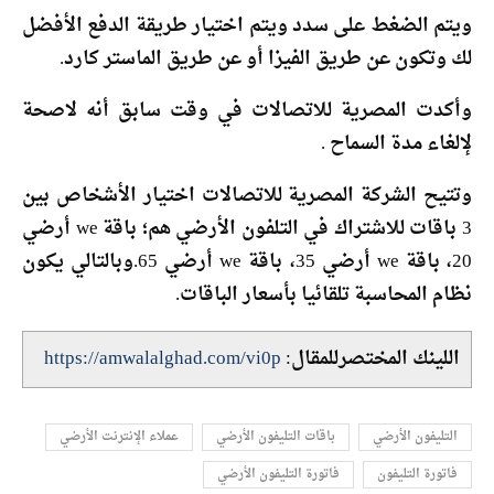
ويتم الضغط على سدد ويتم اختيار طريقة الدفع الأفضل
لك وتكون عن طريق الفيزا أو عن طريق الماستر كارد.
وأكدت المصرية للاتصالات في وقت سابق أنه لاصحة
لإلغاء مدة السماح .
وتتيح الشركة المصرية للاتصالات اختيار الأشخاص بين
3 باقات للاشتراك في التلفون الأرضي هم؛ باقة we أرضي
20، باقة we أرضي 35، باقة we أرضي 65.وبالتالي يكون
نظام المحاسبة تلقائيا بأسعار الباقات.
اللينك المختصرللمقال:
https://amwalalghad.com/vi0p
التليفون الأرضي
باقات التليفون الأرضي
عملاء الإنترنت الأرضي
فاتورة التليفون
فاتورة التليفون الأرضي