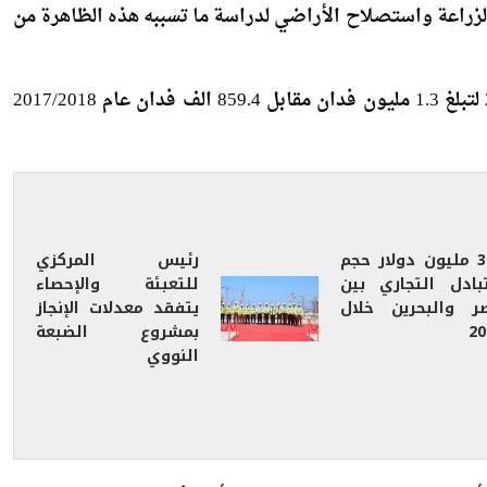
راسة التي أجراها لرصد الآثار البيئية والصحية المترتبة عن
 البيئة ووزارة الزراعة واستصلاح الأراضي لدراسة ما تسببه هذه الظاهرة من
وأوضح ارتفاع حجم المساحة المنزراعة أرز عام 2018/2019 لتبلغ 1.3 مليون فدان مقابل 859.4 الف فدان عام 2017/2018
301 مليون دولار حجم
رئيس المركزي
تبادل التجاري بين
للتعبئة والإحصاء
ر والبحرين خلال
يتفقد معدلات الإنجاز
20
بمشروع الضبعة
النووي