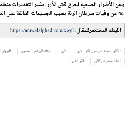
لكميات الحرق نحو 66.7% ويمثل 2 طن من أجمالي كمية الانبعاثات .
5% من وفيات سرطان الرئة بسبب الجسيمات العالقة على الصعيد العالمي.
اللينك المختصرللمقال:
https://amwalalghad.com/xwgl
الآثار البيئية عن حرق قش الأرز
الأرز
البنك الزراعي المصري
الجهاز ا
انتاج مصر من الأرز
قش الأرز