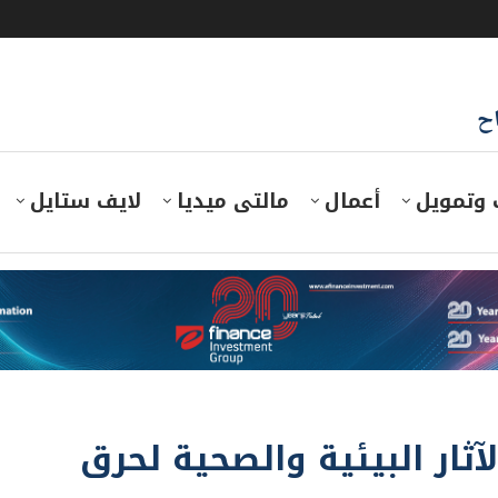
اح
 وتمويل
أعمال
مالتى ميديا
لايف ستايل
ثار البيئية والصحية لحرق