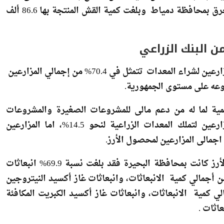
ونوهت بأن نحو 30.7 الف طن قش تم حرقها بمحافظة البحيرة بنسبة 11.5% من كمية القش المنتج بالمحافظة وهى أكثر
المحافظات التي قامت بحرق القش بينما لم تظهر أي حالة حرق بمحافظة دمياط وبلغت كمية القش المنتجة بها 86.6 ألف
وأظهرت الدراسة أن أفضل مصادر التمويل المفضلة لدى المزارعين لشراء المعدات تتمثل في 70.4% من إجمالي المزارعين
وعه على مستوى الجمهورية.
مية لما له من دعم مالى للمشروعات الصغيرة والمشروعات
متناهية الصغر وبأقل تكلفة لدعمه في تشجيع صغار المزارعين لتملك المعدات الزراعية لنحو 14.5%، اما المزارعين
ونوهت الدارسة أن أكثر نسبه تلوث ناتجة عن حرق قش الأرز كانت بمحافظة البحيرة فقد بلغت نسبة 69.9% انبعاثات
لصلبة المكافئة لكميات الحرق وتمثل 307 طن من أجمالي كمية الانبعاثات، وانبعاثات غاز أكسيد النيتروجين
 نحو 72.2% ويمثل 13 طن من أجمالي كمية الانبعاثات، وانبعاثات غاز أكسيد الكبريت المكافئة