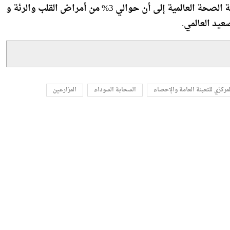
وعن الأضرار الصحية لحرق قش الأرز ،تشير التقديرات منظمة الصحة العالمية إلى أن حوالي 3% من أمراض القلب والرئة و
لمركزي للتعبئة العامة والإحصاء
السحابة السوداء
المزارعين