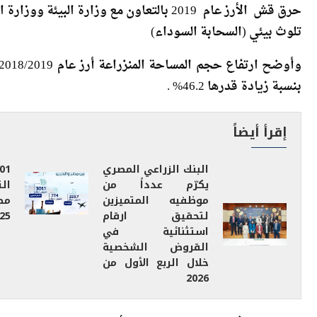
كشف الجهاز المركزي للتعبئة العامة والإحصاء عن نتائج الد
حرق قش الأرز عام 2019 بالتعاون مع وزارة
تلوث بيئي (السحابة السوداء)
بنسبة زيادة قدرها 46.2% .
إقرأ أيضاً
البنك الزراعي المصري
يكرّم عدداً من
ال
موظفيه المتميزين
مص
لتحقيق ارقام
25
استثنائية في
القروض الشخصية
خلال الربع الأول من
2026