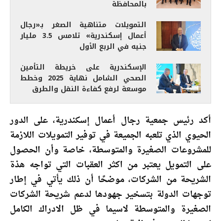
بالمحافظة
التمويلات متناهية الصغر بـ«رجال
أعمال إسكندرية» تلامس 3.5 مليار
جنيه في الربع الأول
الإسكندرية على خريطة التأمين
الصحي الشامل نهاية 2025 وخطط
موسعة لرفع كفاءة النقل والطرق
أكد رئيس جمعية رجال أعمال إسكندرية، على الدور
الحيوي الذي تلعبه الجميعة في توفير التمويلات اللازمة
للمشروعات الصغيرة والمتوسطة، خاصة وأن الحصول
على التمويل يعتبر من اكثر العقبات التي تواجه هذة
الشريحة من الشركات، موضحًا أن ذلك يأتي في إطار
توجهات الدولة بتسخير جهودها لدعم شريحة الشركات
الصغيرة والمتوسطة لاسيما في ظل الادراك الكامل