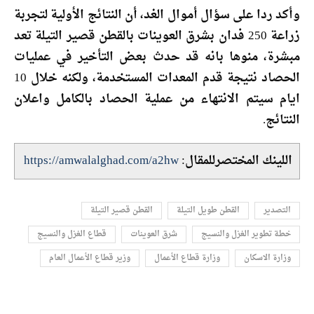
وأكد ردا على سؤال أموال الغد، أن النتائج الأولية لتجربة
زراعة 250 فدان بشرق العوينات بالقطن قصير التيلة تعد
مبشرة، منوها بانه قد حدث بعض التأخير في عمليات
الحصاد نتيجة قدم المعدات المستخدمة، ولكنه خلال 10
ايام سيتم الانتهاء من عملية الحصاد بالكامل واعلان
النتائج.
اللينك المختصرللمقال:
https://amwalalghad.com/a2hw
التصدير
القطن طويل التيلة
القطن قصير التيلة
خطة تطوير الغزل والنسيج
شرق العوينات
قطاع الغزل والنسيج
وزارة الاسكان
وزارة قطاع الأعمال
وزير قطاع الأعمال العام