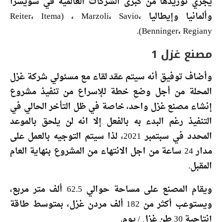
يجري توريدها من كبرى الشركات العالمية في سويسرا
وألمانيا وإيطاليا Reiter، Itema) ، Marzoli، Savio،
Benninger، Regiany).
مصنع غزل 1
وأضاف توفيق أنه سيتم عقد لقاء مع مسئولي شركة غزل
المحلة من أجل وضع خطة للإسراع من تنفيذ مشروع
إنشاء مصنع غزل واحد، خاصة في ظل التأخر الحالي في
التنفيذ رغم البدء به بالفعل إلا انه لن يلحق بالموعد
المحدد في سبتمبر 2021، لذا سيتم التوجيه بالعمل على
مدار 24 ساعة من اجل الانتهاء من المشروع بنهاية العام
المقبل.
ويقام المصنع على مساحة حوالي 62.5 ألف متر مربع،
ويستوعب أكثر من 182 ألف مردن غزل، بمتوسط طاقة
إنتاجية 30 طن غزل / يوم.