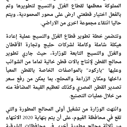
المملوكة معظمها لقطاع الغزل والنسيج لتطويرها وتم
بالفعل اختيار قطعتي ارض على محور المحمودية، ويتم
حاليا انتقاء مجموعة اخرى من الاراضي.
وتتضمن خطة تطوير قطاع الغزل والنسيج عملية إعادة
هيكلة شاملة وكاملة لشركات حليج وتجارة الأقطان
والغزل والنسيج التابعة للوزارة، حيث جاري تطوير
محالج القطن لإنتاج بالات قطن خالية تماما من الشوائب
وعليها “باركود” بالمواصفات الخاصة بالقطن المعبأ
داخلها ومكان الزراعة والمحلج، بما يمكن من رفع سعر
تصدير القطن المصري وكذلك تعظيم القيمة المضافة منه
من خلال عمليات التصنيع.
وانتهت الوزارة من تشغيل أولى المحالج المطورة والتي
تقع في محافظة الفيوم، على أن يتم بنهاية 2020 الانتهاء
من ثلاثة محالج مطورة أخرى في محافظات الشرقية