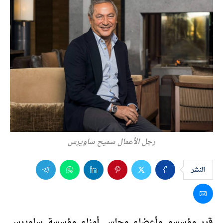
رجل الأعمال سميح ساويرس
النشر
قرر مؤسسو وأعضاء مجلس أمناء مؤسسة ساويرس