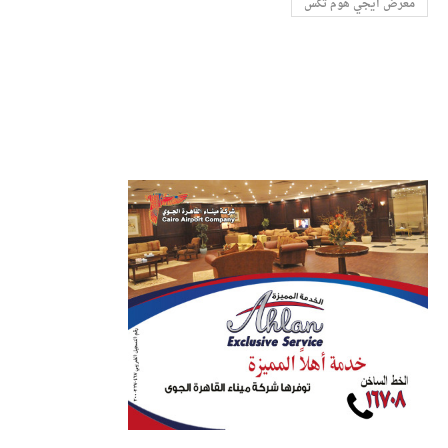
معرض ايجي هوم تكس