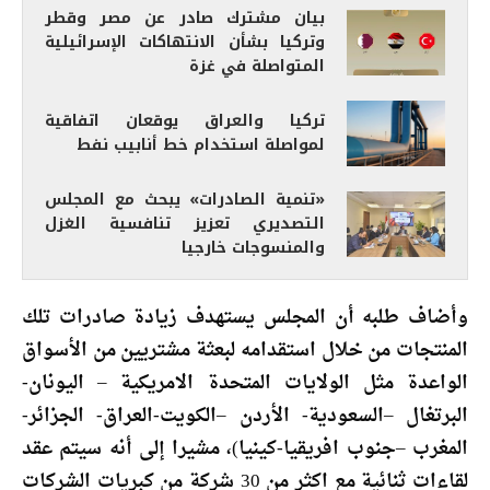
بيان مشترك صادر عن مصر وقطر
وتركيا بشأن الانتهاكات الإسرائيلية
المتواصلة في غزة
تركيا والعراق يوقعان اتفاقية
لمواصلة استخدام خط أنابيب نفط
«تنمية الصادرات» يبحث مع المجلس
التصديري تعزيز تنافسية الغزل
والمنسوجات خارجيا
وأضاف طلبه أن المجلس يستهدف زيادة صادرات تلك
المنتجات من خلال استقدامه لبعثة مشتريين من الأسواق
الواعدة مثل الولايات المتحدة الامريكية – اليونان-
البرتغال –السعودية- الأردن –الكويت-العراق- الجزائر-
المغرب –جنوب افريقيا-كينيا)، مشيرا إلى أنه سيتم عقد
لقاءات ثنائية مع اكثر من 30 شركة من كبريات الشركات