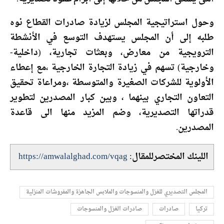
وحول استراتيجية المجلس لزيادة صادرات القطاع نوه
طلبه إلى أن المجلس يستهدف التوسع في الأنشطة
الترويجية من معارض، وبعثات تجارية، (داخلية-
وخارجية) تسهم في زيادة التجارة الخارجية ،مع إعطاء
الأولوية للشركات الصغيرة والمتوسطة ،ومراعاة تحقيق
التعاون التجاري بينهما ، وبين كبار المصدرين لتطوير
قدراتها التصديرية، وضم المزيد منها الى قاعدة
المصدرين.
اللينك المختصرللمقال:
https://amwalalghad.com/vqag
المجلس التصديري للغزل والمنسوجات والملابس الجاهزة والمفروشات المنزلية
تركيا
صادرات
صادرات الغزل والمنسوجات