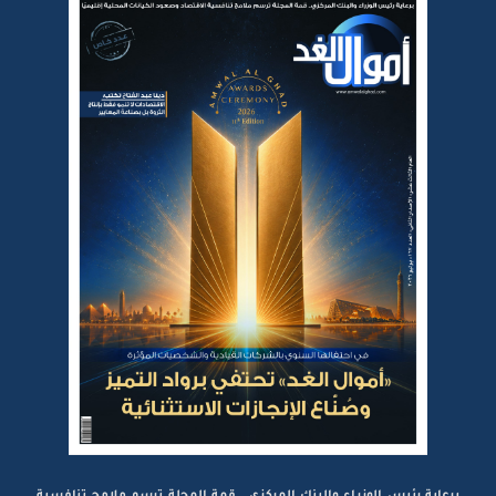
برعاية رئيس الوزراء والبنك المركزي.. قمة المجلة ترسم ملامح تنافسية