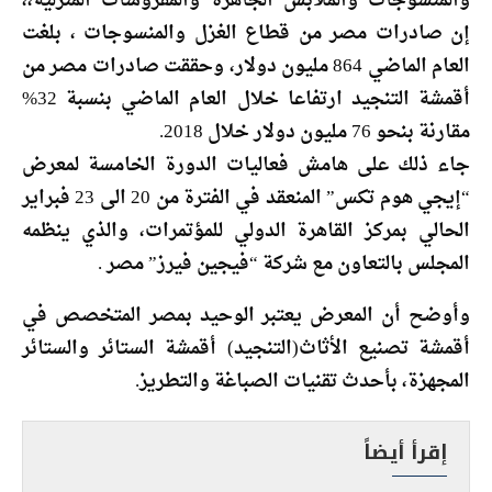
والمنسوجات والملابس الجاهزة والمفروشات المنزلية،،
إن صادرات مصر من قطاع الغزل والمنسوجات ، بلغت
العام الماضي 864 مليون دولار، وحققت صادرات مصر من
أقمشة التنجيد ارتفاعا خلال العام الماضي بنسبة 32%
مقارنة بنحو 76 مليون دولار خلال 2018.
جاء ذلك على هامش فعاليات الدورة الخامسة لمعرض
“إيجي هوم تكس” المنعقد في الفترة من 20 الى 23 فبراير
الحالي بمركز القاهرة الدولي للمؤتمرات، والذي ينظمه
المجلس بالتعاون مع شركة “فيجين فيرز” مصر .
وأوضح أن المعرض يعتبر الوحيد بمصر المتخصص في
أقمشة تصنيع الأثاث(التنجيد) أقمشة الستائر والستائر
المجهزة، بأحدث تقنيات الصباغة والتطريز.
إقرأ أيضاً