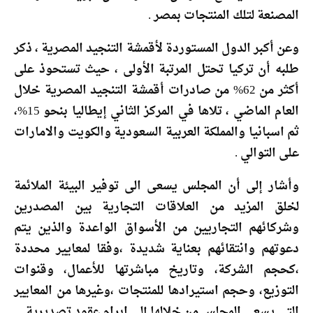
المصنعة لتلك المنتجات بمصر .
وعن أكبر الدول المستوردة لأقمشة التنجيد المصرية ، ذكر
طلبه أن تركيا تحتل المرتبة الأولى ، حيث تستحوذ على
أكثر من 62% من صادرات أقمشة التنجيد المصرية خلال
العام الماضي ، تلاها في المركز الثاني إيطاليا بنحو 15%،
ثم اسبانيا والمملكة العربية السعودية والكويت والامارات
على التوالي .
وأشار إلى أن المجلس يسعى الى توفير البيئة الملائمة
لخلق المزيد من العلاقات التجارية بين المصدرين
وشركائهم التجاريين من الأسواق الواعدة والذين يتم
دعوتهم وانتقائهم بعناية شديدة ،وفقا لمعايير محددة
،كحجم الشركة، وتاريخ مباشرتها للأعمال، وقنوات
التوزيع، وحجم استيرادها للمنتجات ،وغيرها من المعايير
التى يسعى المجلس من خلالها إلى ابرام عقود تصديرية.