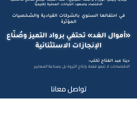
الاقتصاد وصعود الكيانات المحلية إقليميًّا
في احتفالها السنوي بالشركات القيادية والشخصيات
المؤثرة
«أموال الغد» تحتفي برواد التميز وصُنّاع
الإنجازات الاستثنائية
دينا عبد الفتاح تكتب:
الاقتصادات لا تنمو فقط بإنتاج الثروة بل بصناعة المعايير
تواصل معانا
Amwal Al Ghad – ©2026 All Right Reserved. Designed and