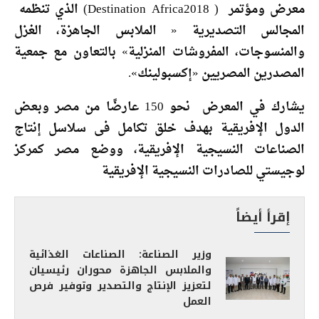
معرض ومؤتمر ( Destination Africa2018) الذي تنظمه
المجالس التصديرية « الملابس الجاهزة، الغزل
والمنسوجات، المفروشات المنزلية» بالتعاون مع جمعية
المصدرين المصريين «إكسبولينك».
يشارك في المعرض نحو 150 عارضًا من مصر وبعض
الدول الإفريقية بهدف خلق تكامل فى سلاسل إنتاج
الصناعات النسيجية الإفريقية، ووضع مصر كمركز
لوجيستي للصادرات النسيجية الإفريقية
إقرأ أيضاً
وزير الصناعة: الصناعات الغذائية
والملابس الجاهزة محوران رئيسيان
لتعزيز الإنتاج والتصدير وتوفير فرص
العمل