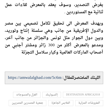
بغرض التصدير، وسوف يعقد بالمعرض لقاءات عمل
ثنائية مع المستوردين .
ويهدف المعرض الى تحقيق تكامل تصميمي بين مصر
والدول الإفريقية من جانب وهي سلسلة إنتاج وتوريد،
وبين دول الجوار مثل تونس والجزائر من جانب آخر،
ومدعو بالمعرض أكثر من 300 زائر ومشتر أجنبي من
أصحاب الماركات العالمية وكبار سلاسل التجزئة
اللينك المختصرللمقال:
https://amwalalghad.com/5c6m
DESTINATION AFRICA2018
إكسبولينك
الغزل والمنسوجات
المفروشات المنزلية
الملابس الجاهزة
جمعية المصدرين المصريين