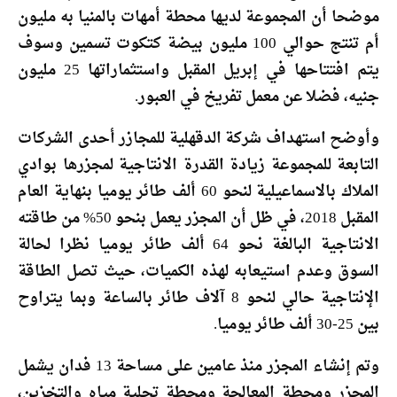
موضحا أن المجموعة لديها محطة أمهات بالمنيا به مليون
أم تنتج حوالي 100 مليون بيضة كتكوت تسمين وسوف
يتم افتتاحها في إبريل المقبل واستثماراتها 25 مليون
جنيه، فضلا عن معمل تفريخ في العبور.
وأوضح استهداف شركة الدقهلية للمجازر أحدى الشركات
التابعة للمجموعة زيادة القدرة الانتاجية لمجزرها بوادي
الملاك بالاسماعيلية لنحو 60 ألف طائر يوميا بنهاية العام
المقبل 2018، في ظل أن المجزر يعمل بنحو 50% من طاقته
الانتاجية البالغة نحو 64 ألف طائر يوميا نظرا لحالة
السوق وعدم استيعابه لهذه الكميات، حيث تصل الطاقة
الإنتاجية حالي لنحو 8 آلاف طائر بالساعة وبما يتراوح
بين 25-30 ألف طائر يوميا.
وتم إنشاء المجزر منذ عامين على مساحة 13 فدان يشمل
المجزر ومحطة المعالجة ومحطة تحلية مياه والتخزين،