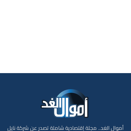
أموال الغد.. مجلة إقتصادية شاملة تصدر عن شركة نايل