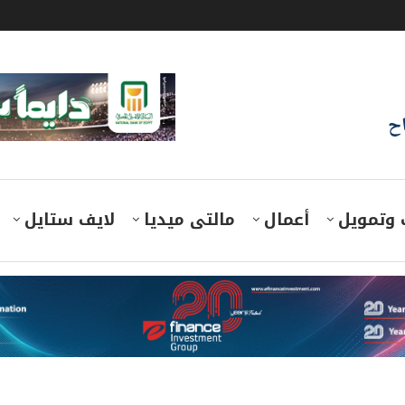
اح
 وتمويل
أعمال
مالتى ميديا
لايف ستايل
راءات فنية للسيطرة على