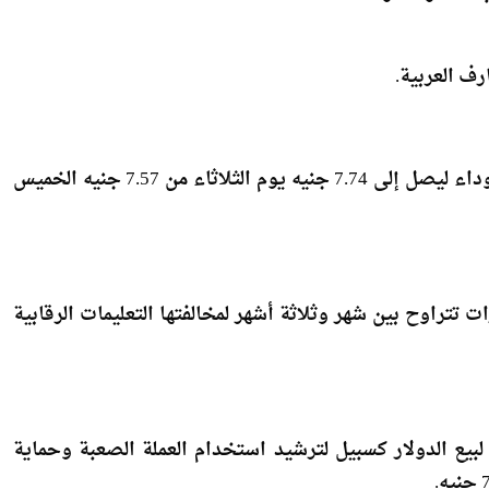
رف العربية.
وكان الدولار سجل قفزة كبيرة أمام الجنيه المصري في السوداء ليصل إلى 7.74 جنيه يوم الثلاثاء من 7.57 جنيه الخميس
ع الماضي 15 شركة صرافة لفترات تتراوح بين شهر وثلاثة أشهر لمخالفتها التعليمات الرقابية
العطاءات بين البنوك لبيع الدولار كسبيل لترشيد استخدام العملة الصعبة وحماية