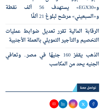
و«EGX30» يستهدف 56 ألف نقطة
و«السبعيني» مرشح لبلوغ 21 ألفًا
الرقابة المالية تقرر تعديل ضوابط عمليات
التخصيم والتأجير التمويلي بالعملة الأجنبية
الذهب يقفز 160 جنيهًا في مصر.. وتعافي
الجنيه يحد من المكاسب
تواصل معنا