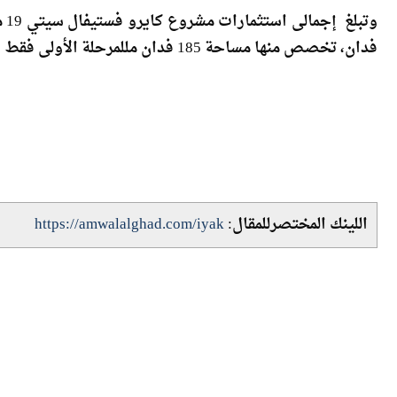
فدان، تخصص منها مساحة 185 فدان مللمرحلة الأولى فقط والتي تم الانتهاء منها بإجمالى استثمارات 7 مليارات جنيه.
اللينك المختصرللمقال:
https://amwalalghad.com/iyak