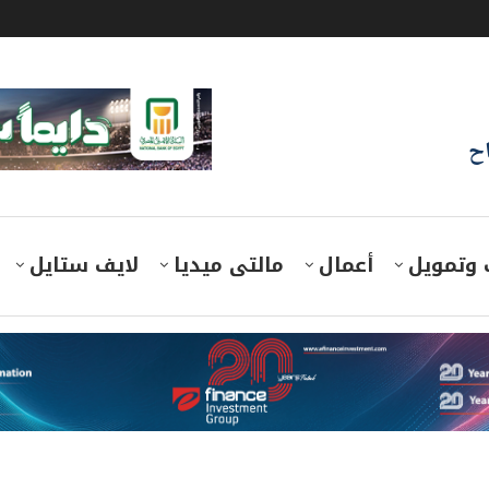
اح
 وتمويل
أعمال
مالتى ميديا
لايف ستايل
يرو فستيفال سيتى مول