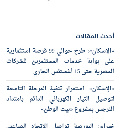
أحدث المقالات
«الإسكان»: طرح حوالي 99 فرصة استثمارية
على بوابة خدمات المستثمرين للشركات
المصرية حتى 15 أغسطس الجاري
«الإسكان»: استمرار تنفيذ المرحلة التاسعة
لتوصيل التيار الكهربائي الدائم بامتداد
النرجس بمشروع «بيت الوطن»
خبراء: البورصة تواصل الاتجاه الصاعد..