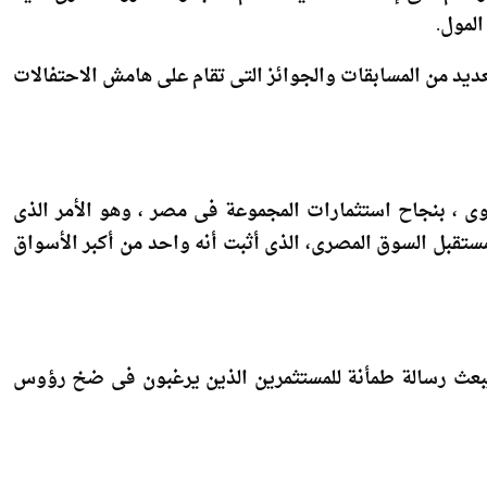
ديد من المسابقات والجوائز التى تقام على هامش الاحتفالات
وى ، بنجاح استثمارات المجموعة فى مصر ، وهو الأمر الذى
ستقبل السوق المصرى، الذى أثبت أنه واحد من أكبر الأسواق
بعث رسالة طمأنة للمستثمرين الذين يرغبون فى ضخ رؤوس
وتبلغ إجمالى استثمارات مشروع كايرو فستيفال سيتي 19 مليار جنيه، ويقام المشروع بمراحله المختلفة على مساحة 700