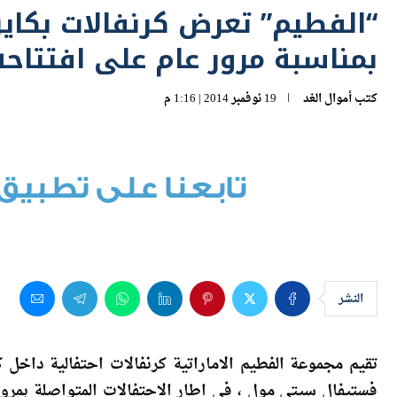
بمناسبة مرور عام على افتتاحه
كتب
أموال الغد
19 نوفمبر 2014 | 1:16 م
النشر
تقيم مجموعة الفطيم الاماراتية كرنفالات احتفالية داخل ك
فستيفال سيتى مول ، فى اطار الاحتفالات المتواصلة بمرو
عالمية متجولة تقدم عروضاً جذابة بشكل مفاجىء أمام رواد ا