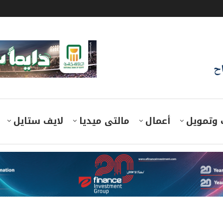
اح
 وتمويل
أعمال
مالتى ميديا
لايف ستايل
مواجهة تراجع أسعار النفط