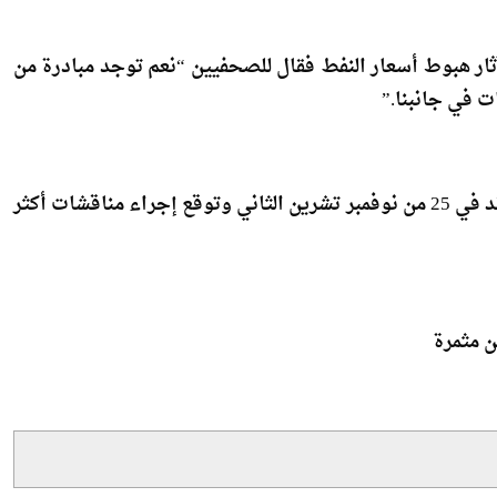
ار هبوط أسعار النفط فقال للصحفيين “نعم توجد مبادرة من
ت في جانبنا.”
وقال نوفاك إن اجتماعه القادم مع مسؤولين فنزويليين سيعقد في 25 من نوفمبر تشرين الثاني وتوقع إجراء مناقشات أكثر
ن مثمرة