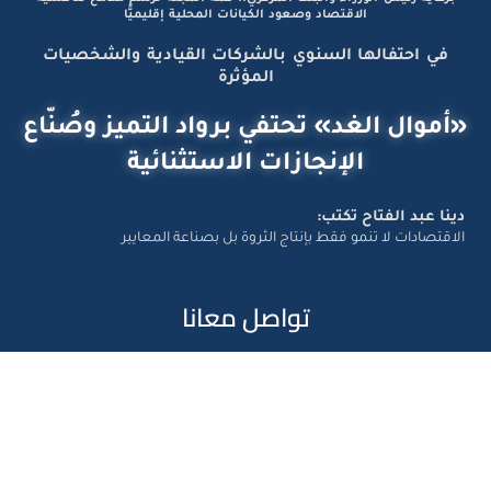
الاقتصاد وصعود الكيانات المحلية إقليميًّا
في احتفالها السنوي بالشركات القيادية والشخصيات
المؤثرة
«أموال الغد» تحتفي برواد التميز وصُنّاع
الإنجازات الاستثنائية
دينا عبد الفتاح تكتب:
الاقتصادات لا تنمو فقط بإنتاج الثروة بل بصناعة المعايير
تواصل معانا
Amwal Al Ghad – ©2026 All Right Reserved. Designed and