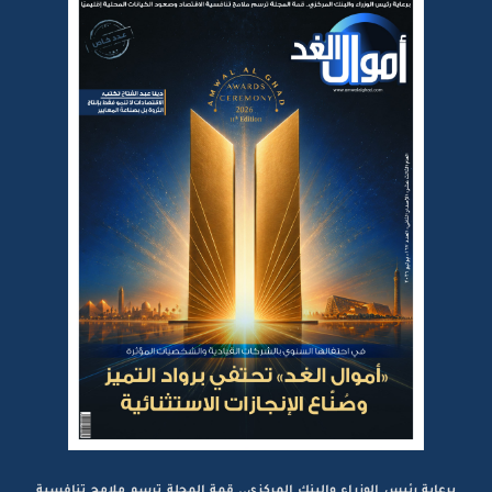
برعاية رئيس الوزراء والبنك المركزي.. قمة المجلة ترسم ملامح تنافسية