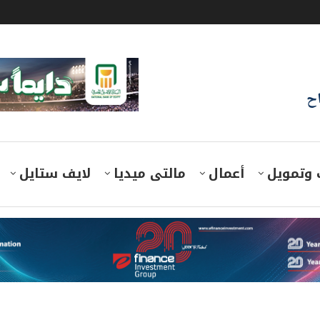
اح
 وتمويل
أعمال
مالتى ميديا
لايف ستايل
رات جنيه بنهاية التعاملات تأثرا بمبيعات