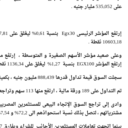
10603,18 نقطة .
إرتفع المؤشر EGX100 بنسبة 1,27% ليغلق على 1136,34 نقطة .
سجلت السوق قيمة تداول قدرها 888,439 مليون جنيه ، بكمية تداول بلغت 141,485 مليون سهم عبر تنفيذ 24,4 ألف عملية .
تم التداول على 189 ورقة مالية ، ارتفع منها 113 سهم وتراجعت أسعار 45 أسهم في حين لم تتغير أسعار 28سهم .
مشترياتهم ، لتصل بذلك نسبة استحواذهم الى 72,2% و 7,54%من اجمالى تداولات جلسة اليوم
إلى 20,26% من اجمالى تداولات اليوم .