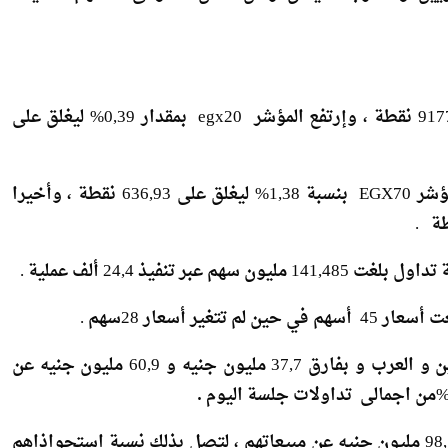
إرتفع المؤشر الرئيسى Egx30 بنسبة 0,61% ليغلق على 9177,81 نقطة ، وإرتفع المؤشر egx20 بمقدار 0,39% ليغلق على
وعلى صعيد مؤشر الأسهم الصغيرة و المتوسطة ، إرتفع مؤشر EGX70 بنسبة 1,38% ليغلق على 636,93 نقطة ، وأخيرا
وادى إلى تراجع السوق الإتجاه البيعى للمستثمرين المصريين و العرب و بفارق 37,7 مليون جنيه و 60,9 مليون جنيه عن
.
بينما اتجهت تعاملات المستثمرين الأجانب للشراء وبفارق 98,7 مليون جنيه عن مبيعاتهم ، لتصل بذلك نسبة استحواذاهم