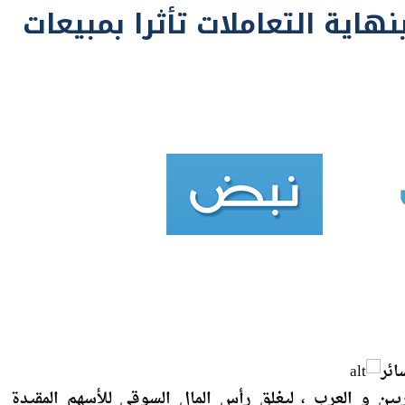
ائر
المصريين و العرب ، ليغلق رأس المال السوقى للأسهم المقيدة