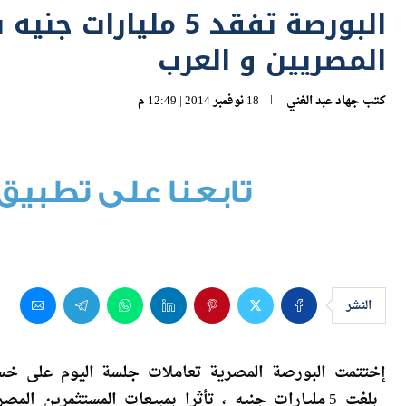
المصريين و العرب
كتب
جهاد عبد الغني
18 نوفمبر 2014 | 12:49 م
النشر
إختتمت البورصة المصرية تعاملات جلسة اليوم على خس
بلغت 5 مليارات جنيه ، تأثرا بمبيعات المستثمرين 
على 535,052 مليار جنيه .