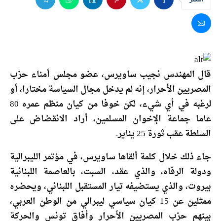
قال المهندس نجيب ساويرس، عضو مجلس أمناء حزب
المصريين الأحرار، إنه لم يدخل مجال السياسة مختارا، أو
لرغبه في أي شيء، لكن خوفا من كيان منظم عمره 80
عاما جماعة الإخوان المسلمين، أراد الانقضاض على
السلطة عقب ثورة 25 يناير.
جاء ذلك خلال كلمة ألقاها ساويرس، في مؤتمر الليبرالية
ودولة الرفاه، والذي عقد، السبت، بالعاصمة اللبنانية
بيروت، والذي يستضيفه تيار المستقبل اللبناني، ويحضره
ممثلين عن 15 كيان سياسي ليبرالي من الوطن العربي،
بينهم حزب المصريين الأحرار وأفاق تونس والحركة