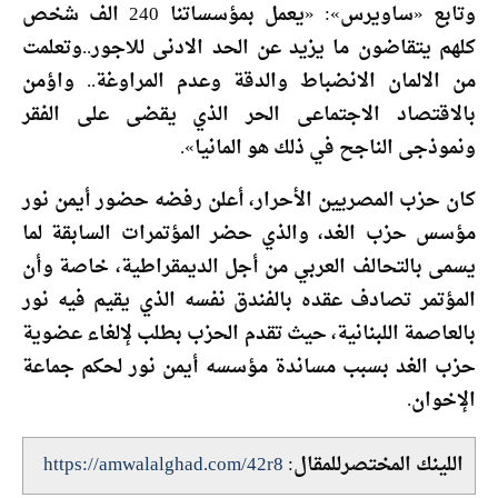
وتابع «ساويرس»: «يعمل بمؤسساتنا 240 الف شخص
كلهم يتقاضون ما يزيد عن الحد الادنى للاجور..وتعلمت
من الالمان الانضباط والدقة وعدم المراوغة.. واؤمن
بالاقتصاد الاجتماعى الحر الذي يقضى على الفقر
ونموذجى الناجح في ذلك هو المانيا».
كان حزب المصريين الأحرار، أعلن رفضه حضور أيمن نور
مؤسس حزب الغد، والذي حضر المؤتمرات السابقة لما
يسمى بالتحالف العربي من أجل الديمقراطية، خاصة وأن
المؤتمر تصادف عقده بالفندق نفسه الذي يقيم فيه نور
بالعاصمة اللبنانية، حيث تقدم الحزب بطلب لإلغاء عضوية
حزب الغد بسبب مساندة مؤسسه أيمن نور لحكم جماعة
الإخوان.
اللينك المختصرللمقال:
https://amwalalghad.com/42r8