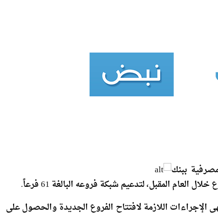
صرفية ببنك