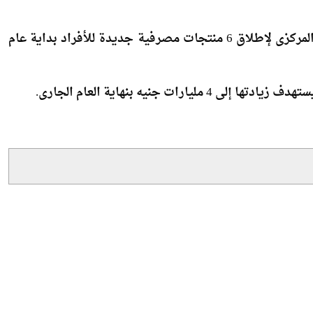
هى الإجراءات اللازمة لافتتاح الفروع الجديدة والحصول على
ويسعى بنك التعمير والإسكان، للحصول على موافقة البنك المركزى لإطلاق 6 منتجات مصرفية جديدة للأفراد بداية عام