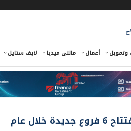
اح
 وتمويل
أعمال
مالتى ميديا
لايف ستايل
التعمير والإسكان يستهدف افتتاح 6 فروع جديدة خلال عام