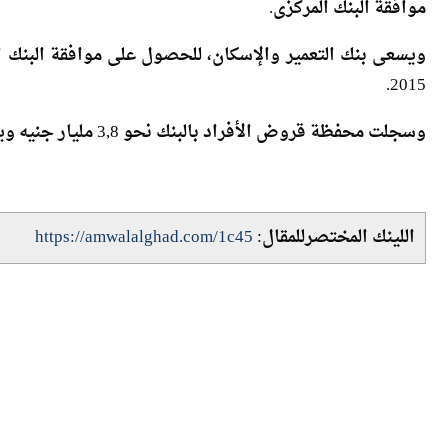
وأشار فى تصريحات خاصة لـ”أموال الغد” أن البنك لازال ين
موافقة البنك المركزى.
2015.
وسجلت محفظة قروض الأفراد بالبنك نحو 3,8 مليار جنيه ويستهدف زيادتها إلى 4 مليارات جنيه بنهاية العام الجارى.
اللينك المختصرللمقال:
https://amwalalghad.com/1c45