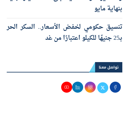
والصغيرة والمتناهية إلى 100 مليار جنيه
بنهاية مايو
تنسيق حكومي لخفض الأسعار.. السكر الحر
بـ25 جنيهًا للكيلو اعتبارًا من غد
تواصل معنا