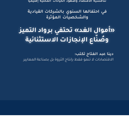
برعاية رئيس الوزراء والبنك المركزي.. قمة المجلة ترسم ملامح
تنافسية الاقتصاد وصعود الكيانات المحلية إقليميًّا
في احتفالها السنوي بالشركات القيادية
والشخصيات المؤثرة
«أموال الغد» تحتفي برواد التميز
وصُنّاع الإنجازات الاستثنائية
دينا عبد الفتاح تكتب:
الاقتصادات لا تنمو فقط بإنتاج الثروة بل بصناعة المعايير