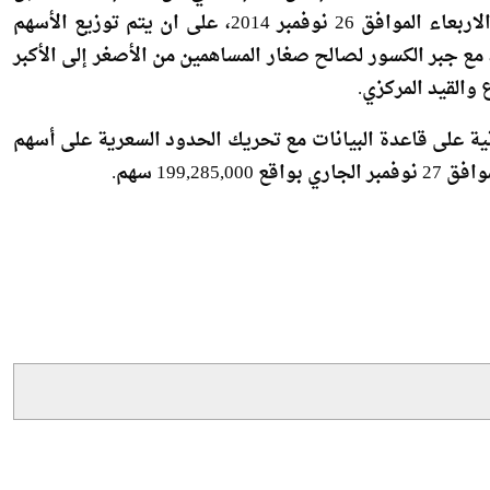
وقالت الشركة، انه من المقرر توزيع الأسهم المجانية بواقع 0.28570967742 سهم لكل سهم أصلي من أسهم الشركة قبل
الزيادة وذلك لمشتري السهم حتى نهاية جلسة تداول يوم الاربعاء الموافق 26 نوفمبر 2014، على ان يتم توزيع الأسهم
 الخميس الموافق 27 نوفمبر الجاري، مع جبر الكسور لصالح صغار المساهمين من الأصغر إلى الأكبر
والقيد المركزي.
نية على قاعدة البيانات مع تحريك الحدود السعرية على أسهم
199, سهم.