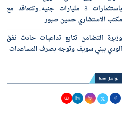
«مزايا للتطوير» تطلق مشروع «Town Ten»
باستثمارات 8 مليارات جنيه..وتتعاقد مع
مكتب الاستشاري حسين صبور
وزيرة التضامن تتابع تداعيات حادث نفق
الودي ببني سويف وتوجه بصرف المساعدات
تواصل معنا