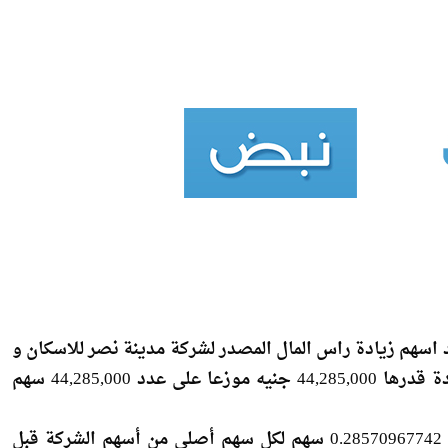
يد اسهم زيادة راس المال المصدر لشركة مدينة نصر للاسكان و
التعمير ، من 155,000,000 جنيه إلي 199,285,000 جنيه بزيادة قدرها 44,285,000 جنيه موزعا على عدد 44,285,000 سهم