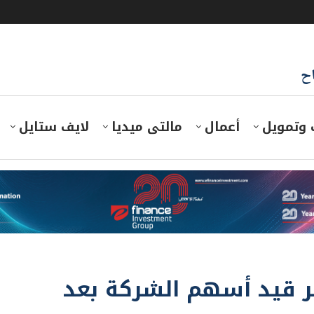
اح
 وتمويل
أعمال
مالتى ميديا
لايف ستايل
للإسكان : 27 نوفمبر قيد أسهم الشركة بعد