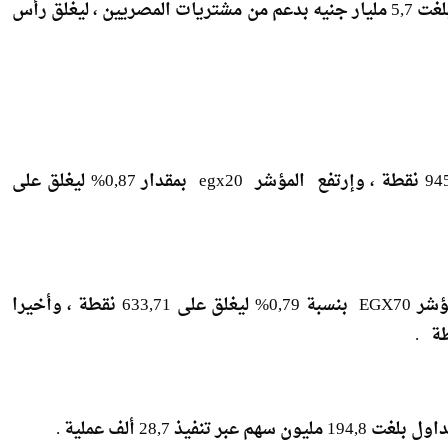
إرتفع المؤشر الرئيسى Egx30 بنسبة 0,92% ليغلق على 9459,6 نقطة ، وإرتفع المؤشر egx20 بمقدار 0,87% ليغلق على
وعلى صعيد مؤشر الأسهم الصغيرة و المتوسطة ، إرتفع مؤشر EGX70 بنسبة 0,79% ليغلق على 633,71 نقطة ، وأخيرا