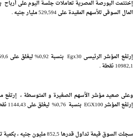
المال السوقى للأسهم المقيدة على 529,594 مليار جنيه .
10982,1 نقطة .
إرتفع المؤشر EGX100 بنسبة 0,76% ليغلق على 1144,43 نقطة .
سجلت السوق قيمة تداول قدرها 852,5 مليون جنيه ، بكمية تداول بلغت 194,8 مليون سهم عبر تنفيذ 28,7 ألف عملية .