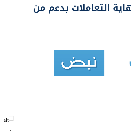
إختتمت البورصة المصرية تعاملات جلسة اليوم على أرباح بلغت 5,7 مليار جنيه بدعم من مشتريات المصريين ، ليغلق رأس