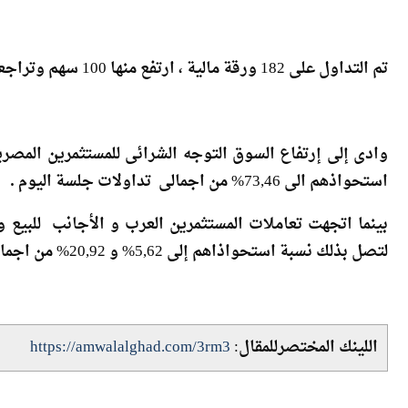
تم التداول على 182 ورقة مالية ، ارتفع منها 100 سهم وتراجعت أسعار 49 أسهم في حين لم تتغير أسعار 31 سهم .
استحواذهم الى 73,46% من اجمالى تداولات جلسة اليوم
.
لتصل بذلك نسبة استحواذاهم إلى 5,62% و 20,92% من اجمالى تداولات اليوم .
اللينك المختصرللمقال:
https://amwalalghad.com/3rm3